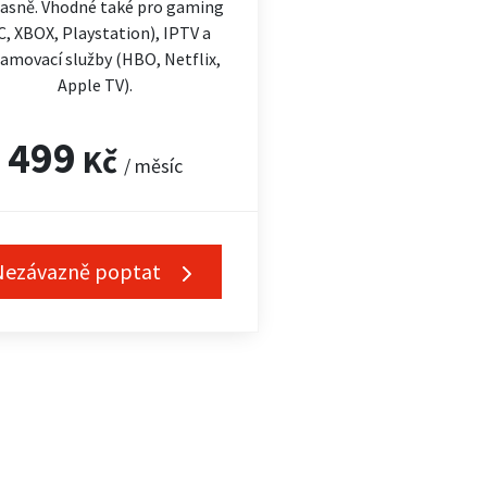
asně. Vhodné také pro gaming
C, XBOX, Playstation), IPTV a
amovací služby (HBO, Netflix,
Apple TV).
499
Kč
/ měsíc
Nezávazně poptat