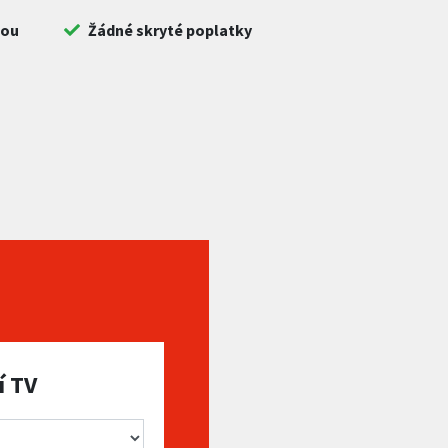
bou
Žádné skryté poplatky
í TV