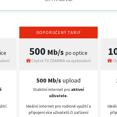
DOPORUČENÝ TARIF
500
1
Mb/s
ice
po optice
ušení
Chytrá TV ZDARMA na vyzkoušení
Ch
500 Mb/s
upload
é
Stabilní internet pro
aktivní
uživatele.
žití.
Ideální internet pro rodinné využití a
Ideál
připojení více uživatelů či zařízení
přip