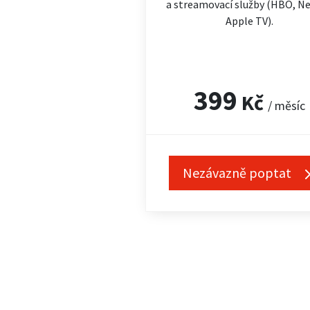
a streamovací služby (HBO, Net
Apple TV).
399
Kč
/ měsíc
Nezávazně poptat