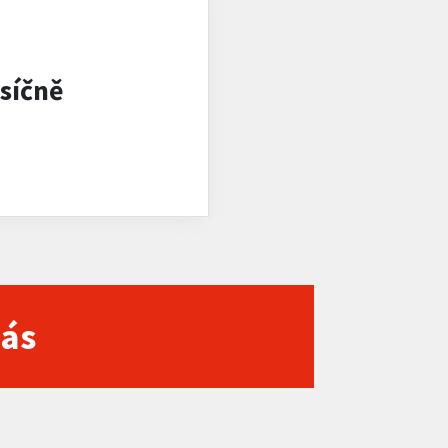
síčně
nás