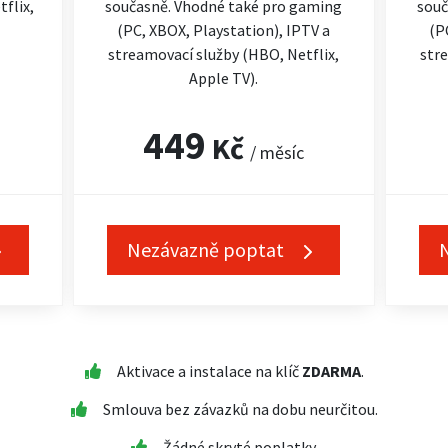
flix,
současně. Vhodné také pro gaming
souč
(PC, XBOX, Playstation), IPTV a
(P
streamovací služby (HBO, Netflix,
stre
Apple TV).
449
Kč
/ měsíc
Nezávazně poptat
Aktivace a instalace na klíč
ZDARMA
.
Smlouva bez závazků na dobu neurčitou.
Žádné skryté poplatky.