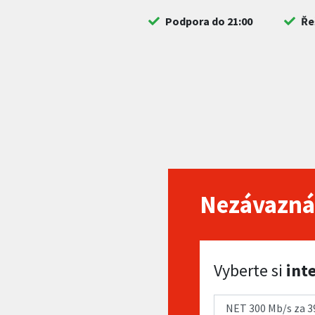
Podpora do 21:00
Ře
Nezávazná
Vyberte si internet
Vyberte si
int