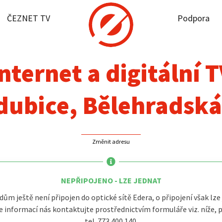
ČEZNET TV
Podpora
it dostupnost
rnet
nternet a digitální 
NET TV
dubice, Bělehradská
pora
Změnit adresu
firmy
akt
NEPŘIPOJENO - LZE JEDNAT
dům ještě není připojen do optické sítě Edera, o připojení však lze 
e informací nás kontaktujte prostřednictvím formuláře viz. níže, 
tel. 773 400 140.