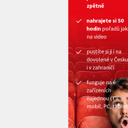
zpětně
nahrajete si 50
hodin
pořadů ja
na video
pustíte si ji i na
dovolené v Česku
i v zahraničí
funguje na 6
zařízeních
najednou (TV,
mobil, PC, tablet