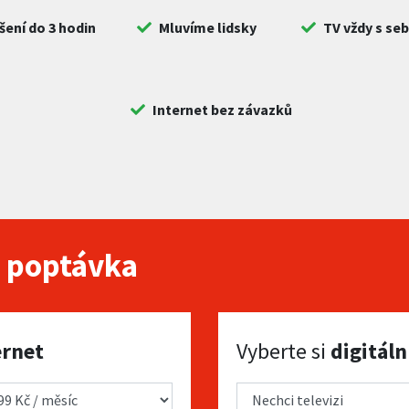
šení do 3 hodin
Mluvíme lidsky
TV vždy s se
Internet bez závazků
 poptávka
Vyberte si digitální TV
ernet
Vyberte si
digitáln