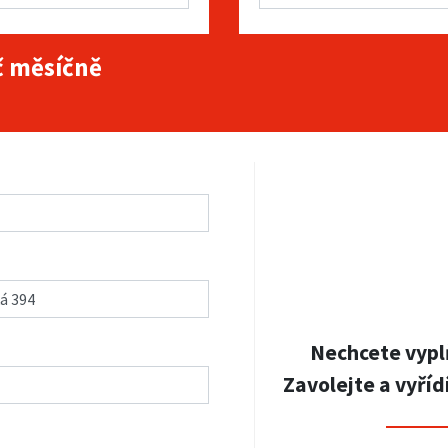
 měsíčně
Nechcete vypl
Zavolejte a vyříd