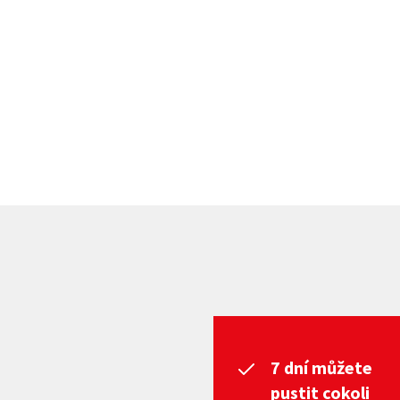
7 dní můžete
pustit cokoli