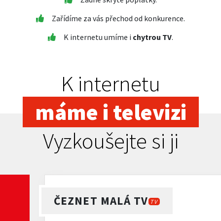
Zařídíme za vás přechod od konkurence.
K internetu umíme i
chytrou TV
.
K internetu
máme i televizi
Vyzkoušejte si ji
ČEZNET MALÁ TV
TV