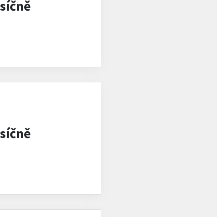
síčně
síčně