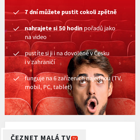
7 dní můžete pustit cokoli zpětně
nahrajete si 50 hodin
pořadů jako
na video
pustíte si ji i na dovolené v Česku
i v zahraničí
funguje na 6 zařízeních najednou (TV,
mobil, PC, tablet)
ČEZNET MALÁ TV
TV