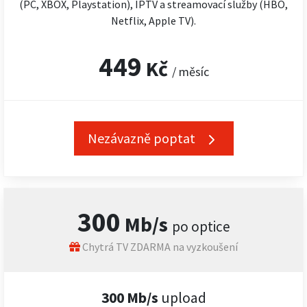
(PC, XBOX, Playstation), IPTV a streamovací služby (HBO,
Netflix, Apple TV).
449
Kč
/ měsíc
Nezávazně poptat
300
Mb/s
po optice
Chytrá TV ZDARMA na vyzkoušení
300 Mb/s
upload