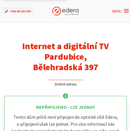
MENU
+420 461 002 999
Ověřit dostupnost
Internet
Internet a digitální TV
ČEZNET TV
Pardubice,
Bělehradská 397
Podpora
Změnit adresu
Pro firmy
Kontakt
NEPŘIPOJENO - LZE JEDNAT
Tento dům ještě není připojen do optické sítě Edera,
o připojení však lze jednat. Pro více informací nás