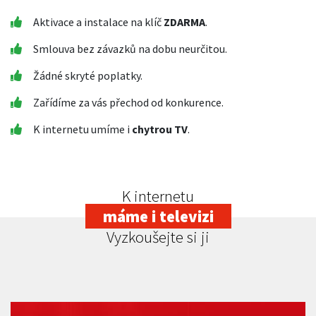
Aktivace a instalace na klíč
ZDARMA
.
Smlouva bez závazků na dobu neurčitou.
Žádné skryté poplatky.
Zařídíme za vás přechod od konkurence.
K internetu umíme i
chytrou TV
.
K internetu
máme i televizi
Vyzkoušejte si ji