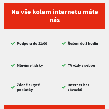
Na vše kolem internetu máte
nás
Podpora do 21:00
Řešení do 3 hodin
Mluvíme lidsky
TV vždy s sebou
Žádné skryté
Internet bez
poplatky
závazků