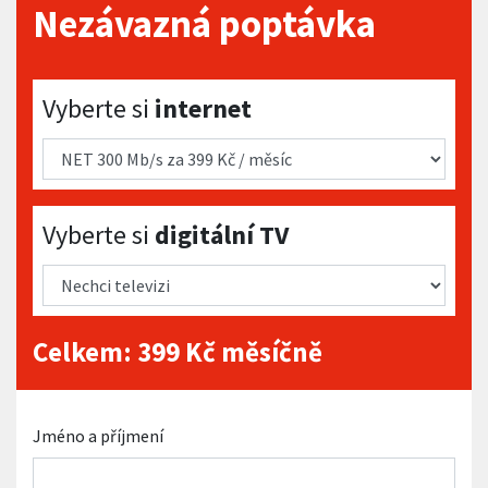
Nezávazná poptávka
Vyberte si internet
Vyberte si
internet
Vyberte si digitální TV
Vyberte si
digitální TV
Celkem:
399
Kč měsíčně
Jméno a příjmení