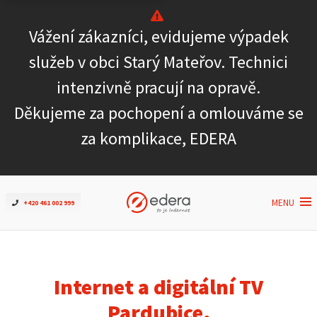
Vážení zákazníci, evidujeme výpadek
Ověřit dostupnost
služeb v obci Starý Mateřov. Technici
intenzivně pracují na opravě.
Internet
Děkujeme za pochopení a omlouváme se
ČEZNET TV
za komplikace, EDERA
Podpora
MENU
+420 461 002 999
Pro firmy
Kontakt
Internet a digitální TV
Pardubice,