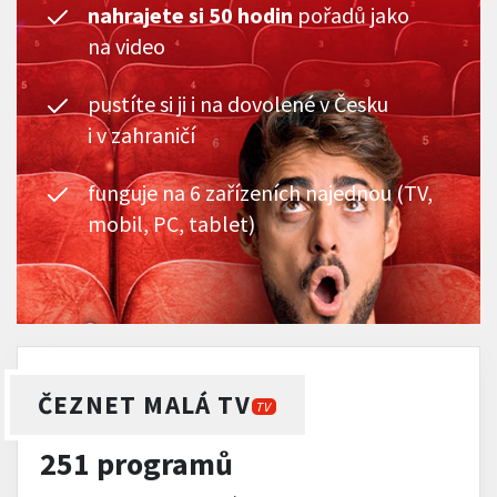
nahrajete si 50 hodin
pořadů jako
na video
pustíte si ji i na dovolené v Česku
i v zahraničí
funguje na 6 zařízeních najednou (TV,
mobil, PC, tablet)
ČEZNET MALÁ TV
TV
251 programů