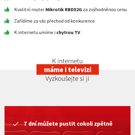
Kvalitní router
Mikrotik RBD52G
za zvýhodněnou cenu.
Zařídíme za vás přechod od konkurence.
K internetu umíme i
chytrou TV
.
K internetu
máme i televizi
Vyzkoušejte si ji
7 dní můžete pustit cokoli zpětně