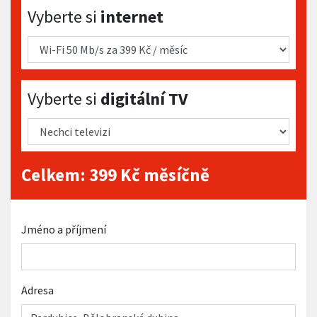
Vyberte si internet
Vyberte si
internet
Vyberte si digitální TV
Vyberte si
digitální TV
Celkem:
399
Kč měsíčně
Jméno a příjmení
Adresa