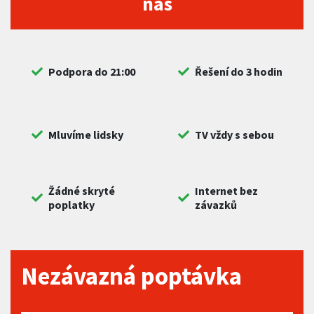
nás
Podpora do 21:00
Řešení do 3 hodin
Mluvíme lidsky
TV vždy s sebou
Žádné skryté
Internet bez
poplatky
závazků
Nezávazná poptávka