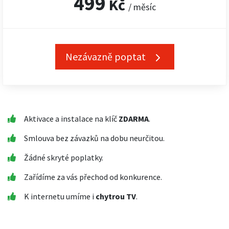
499
Kč
/ měsíc
Nezávazně poptat
Aktivace a instalace na klíč
ZDARMA
.
Smlouva bez závazků na dobu neurčitou.
Žádné skryté poplatky.
Zařídíme za vás přechod od konkurence.
K internetu umíme i
chytrou TV
.