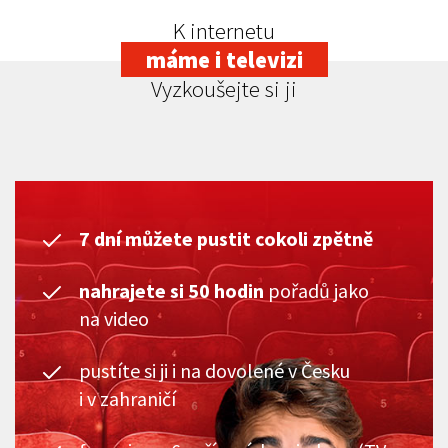
K internetu
máme i televizi
Vyzkoušejte si ji
7 dní můžete pustit cokoli zpětně
nahrajete si 50 hodin
pořadů jako
na video
pustíte si ji i na dovolené v Česku
i v zahraničí