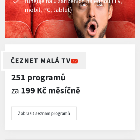
funguje na 6 zařízeních najednou (TV,
mobil, PC, tablet)
ČEZNET MALÁ TV
TV
251 programů
za
199 Kč měsíčně
Zobrazit seznam programů