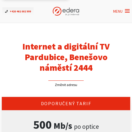
MENU
+420 461 002 999
Ověřit dostupnost
Internet
Internet a digitální TV
ČEZNET TV
Pardubice, Benešovo
náměstí 2444
Podpora
Změnit adresu
Pro firmy
Kontakt
DOPORUČENÝ TARIF
500
Mb/s
po optice