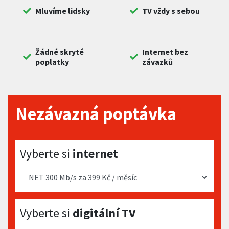
Mluvíme lidsky
TV vždy s sebou
Žádné skryté
Internet bez
poplatky
závazků
Nezávazná poptávka
Vyberte si internet
Vyberte si
internet
Vyberte si digitální TV
Vyberte si
digitální TV