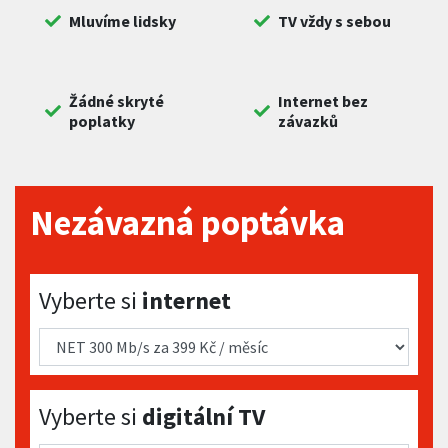
Mluvíme lidsky
TV vždy s sebou
Žádné skryté
Internet bez
poplatky
závazků
Nezávazná poptávka
Vyberte si internet
Vyberte si
internet
Vyberte si digitální TV
Vyberte si
digitální TV