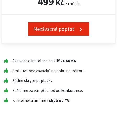
499
Kč
/ měsíc
Nezávazně poptat
Aktivace a instalace na klíč
ZDARMA
.
Smlouva bez závazků na dobu neurčitou.
Žádné skryté poplatky.
Zařídíme za vás přechod od konkurence.
K internetu umíme i
chytrou TV
.