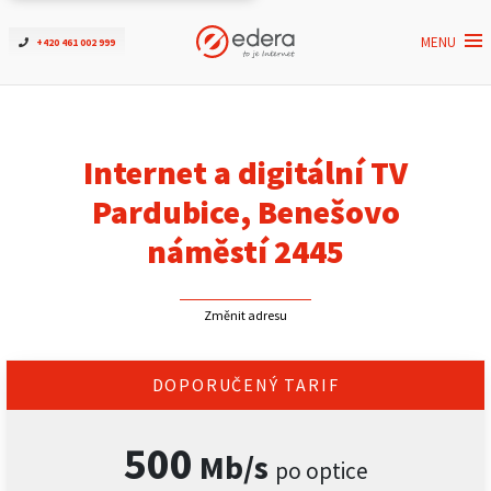
MENU
+420 461 002 999
Ověřit dostupnost
Internet
Internet a digitální TV
ČEZNET TV
Pardubice, Benešovo
náměstí 2445
Podpora
Změnit adresu
Pro firmy
Kontakt
DOPORUČENÝ TARIF
500
Mb/s
po optice