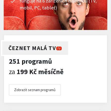
funguje na 6 zařízeních najednou (TV,
mobil, PC, tablet)
ČEZNET MALÁ TV
TV
251 programů
za
199 Kč měsíčně
Zobrazit seznam programů