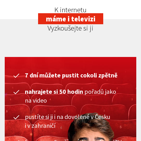
K internetu
máme i televizi
Vyzkoušejte si ji
7 dní můžete pustit cokoli zpětně
nahrajete si 50 hodin
pořadů jako
na video
pustíte si ji i na dovolené v Česku
i v zahraničí