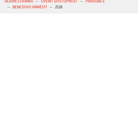
HLAVNÍ STRÁNKA
OVĚŘIT DOSTUPNOST
PARDUBICE
BENEŠOVO NÁMĚSTÍ
2528