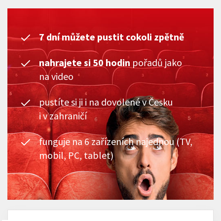
7 dní můžete pustit cokoli zpětně
nahrajete si 50 hodin
pořadů jako
na video
pustíte si ji i na dovolené v Česku
i v zahraničí
funguje na 6 zařízeních najednou (TV,
mobil, PC, tablet)