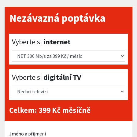
Nezávazná poptávka
Vyberte si internet
Vyberte si
internet
Vyberte si digitální TV
Vyberte si
digitální TV
Celkem:
399
Kč měsíčně
Jméno a příjmení