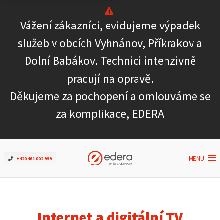
Vážení zákazníci, evidujeme výpadek
Ověřit dostupnost
služeb v obcích Vyhnánov, Příkrakov a
Dolní Babákov. Technici intenzivně
Internet
pracují na opravě.
ČEZNET TV
Děkujeme za pochopení a omlouváme se
za komplikace, EDERA
Podpora
Pro firmy
MENU
+420 461 002 999
Kontakt
Internet a digitální TV