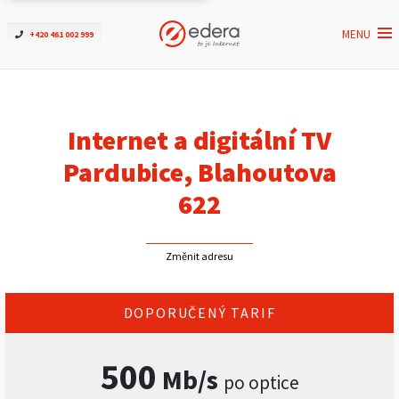
MENU
+420 461 002 999
Ověřit dostupnost
Internet
Internet a digitální TV
ČEZNET TV
Pardubice, Blahoutova
622
Podpora
Změnit adresu
Pro firmy
Kontakt
DOPORUČENÝ TARIF
500
Mb/s
po optice