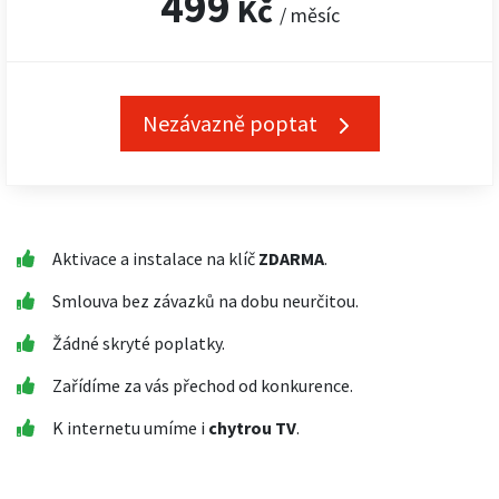
499
Kč
/ měsíc
Nezávazně poptat
Aktivace a instalace na klíč
ZDARMA
.
Smlouva bez závazků na dobu neurčitou.
Žádné skryté poplatky.
Zařídíme za vás přechod od konkurence.
K internetu umíme i
chytrou TV
.