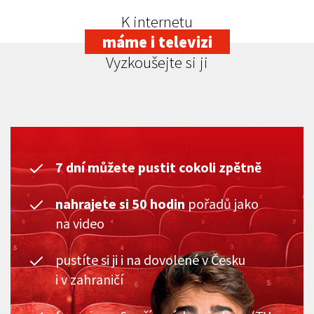
K internetu
máme i televizi
Vyzkoušejte si ji
7 dní můžete pustit cokoli zpětně
nahrajete si 50 hodin
pořadů jako
na video
pustíte si ji i na dovolené v Česku
i v zahraničí