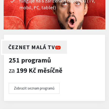
funguje na 6 zařízeních najednou (TV,
mobil, PC, tablet)
ČEZNET MALÁ TV
TV
251 programů
za
199 Kč měsíčně
Zobrazit seznam programů