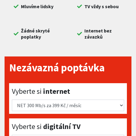
Mluvíme lidsky
TV vždy s sebou
Žádné skryté
Internet bez
poplatky
závazků
Nezávazná poptávka
Vyberte si internet
Vyberte si
internet
Vyberte si digitální TV
Vyberte si
digitální TV