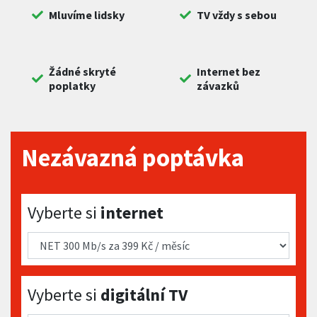
Mluvíme lidsky
TV vždy s sebou
Žádné skryté
Internet bez
poplatky
závazků
Nezávazná poptávka
Vyberte si internet
Vyberte si
internet
Vyberte si digitální TV
Vyberte si
digitální TV