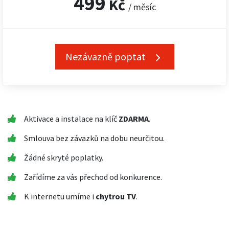
499
Kč
/ měsíc
Nezávazně poptat
Aktivace a instalace na klíč
ZDARMA
.
Smlouva bez závazků na dobu neurčitou.
Žádné skryté poplatky.
Zařídíme za vás přechod od konkurence.
K internetu umíme i
chytrou TV
.