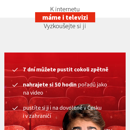
K internetu
máme i televizi
Vyzkoušejte si ji
7 dní můžete pustit cokoli zpětně
nahrajete si 50 hodin
pořadů jako
na video
pustíte si ji i na dovolené v Česku
i v zahraničí