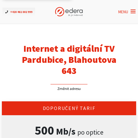
MENU
+420 461 002 999
Ověřit dostupnost
Internet
Internet a digitální TV
ČEZNET TV
Pardubice, Blahoutova
643
Podpora
Změnit adresu
Pro firmy
Kontakt
DOPORUČENÝ TARIF
500
Mb/s
po optice