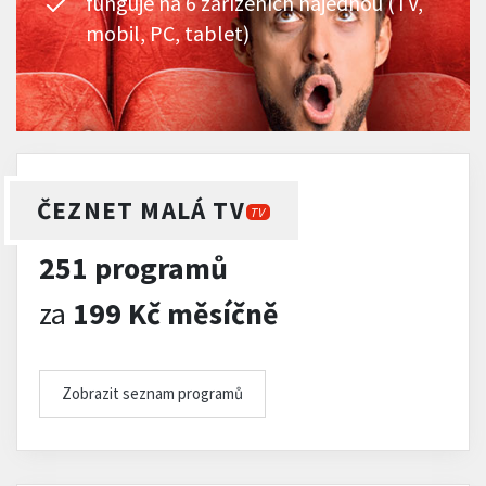
funguje na 6 zařízeních najednou (TV,
mobil, PC, tablet)
ČEZNET MALÁ TV
TV
251 programů
za
199 Kč měsíčně
Zobrazit seznam programů