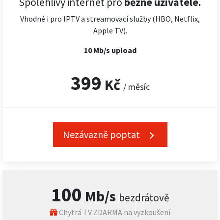
Spolehlivý internet pro
běžné uživatele.
Vhodné i pro IPTV a streamovací služby (HBO, Netflix,
Apple TV).
10 Mb/s upload
399
Kč
/ měsíc
Nezávazně poptat
100
Mb/s
bezdrátově
Chytrá TV ZDARMA na vyzkoušení