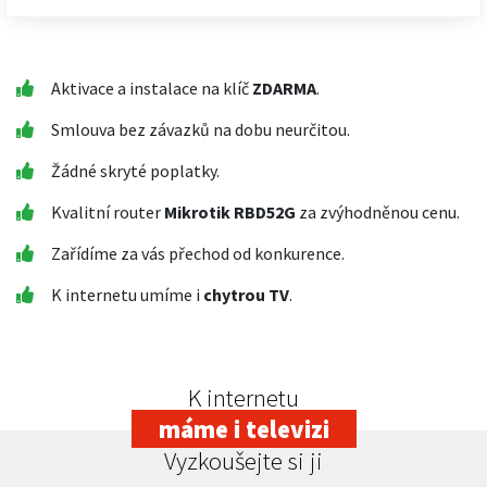
Aktivace a instalace na klíč
ZDARMA
.
Smlouva bez závazků na dobu neurčitou.
Žádné skryté poplatky.
Kvalitní router
Mikrotik RBD52G
za zvýhodněnou cenu.
Zařídíme za vás přechod od konkurence.
K internetu umíme i
chytrou TV
.
K internetu
máme i televizi
Vyzkoušejte si ji