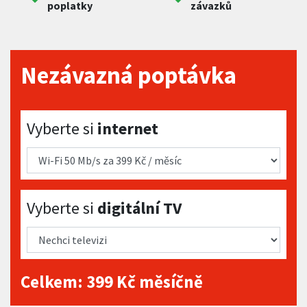
poplatky
závazků
Nezávazná poptávka
Vyberte si internet
Vyberte si
internet
Vyberte si digitální TV
Vyberte si
digitální TV
Celkem:
399
Kč měsíčně