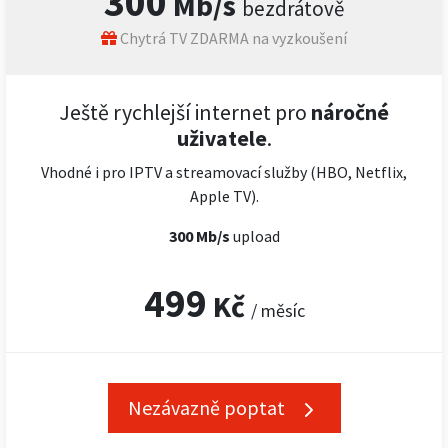
300
Mb/s
bezdrátově
Chytrá TV ZDARMA na vyzkoušení
Ještě rychlejší internet pro
náročné
uživatele
.
Vhodné i pro IPTV a streamovací služby (HBO, Netflix,
Apple TV).
300 Mb/s
upload
499
Kč
/ měsíc
Nezávazně poptat