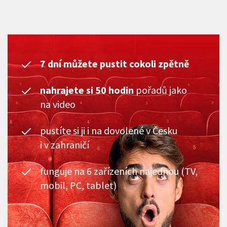
7 dní můžete pustit cokoli zpětně
nahrajete si 50 hodin
pořadů jako
na video
pustíte si ji i na dovolené v Česku
i v zahraničí
funguje na 6 zařízeních najednou (TV,
mobil, PC, tablet)