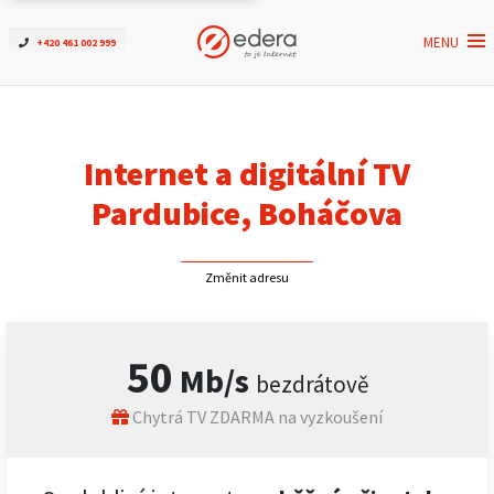
MENU
+420 461 002 999
Ověřit dostupnost
Internet
Internet a digitální TV
ČEZNET TV
Pardubice, Boháčova
Podpora
Změnit adresu
Pro firmy
50
Mb/s
bezdrátově
Kontakt
Chytrá TV ZDARMA na vyzkoušení