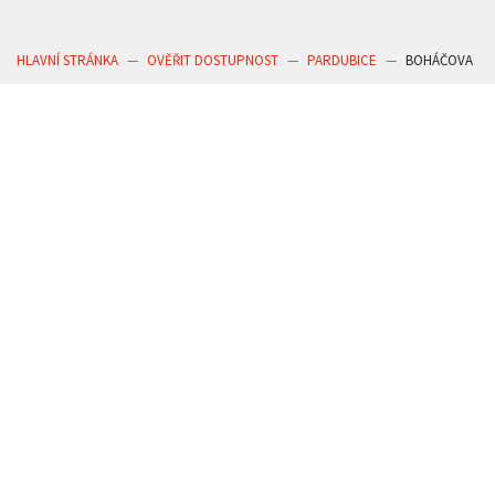
HLAVNÍ STRÁNKA
OVĚŘIT DOSTUPNOST
PARDUBICE
BOHÁČOVA