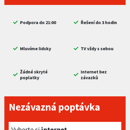
Podpora do 21:00
Řešení do 3 hodin
Mluvíme lidsky
TV vždy s sebou
Žádné skryté
Internet bez
poplatky
závazků
Nezávazná poptávka
Vyberte si internet
Vyberte si
internet