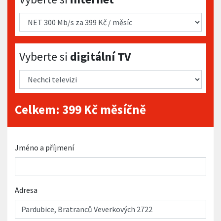
Vyberte si digitální TV
Vyberte si
digitální TV
Celkem:
399
Kč měsíčně
Jméno a příjmení
Adresa