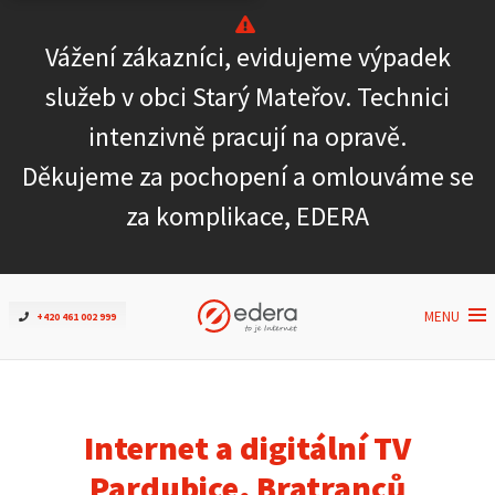
Vážení zákazníci, evidujeme výpadek
Ověřit dostupnost
služeb v obci Starý Mateřov. Technici
intenzivně pracují na opravě.
Internet
Děkujeme za pochopení a omlouváme se
ČEZNET TV
za komplikace, EDERA
Podpora
MENU
+420 461 002 999
Pro firmy
Kontakt
Internet a digitální TV
Pardubice, Bratranců