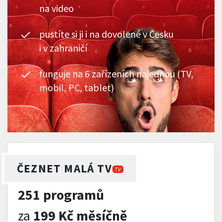
na video
pustíte si ji i na dovolené v Česku
i v zahraničí
funguje na 6 zařízeních najednou (TV,
mobil, PC, tablet)
ČEZNET MALÁ TV
TV
251 programů
za
199 Kč měsíčně