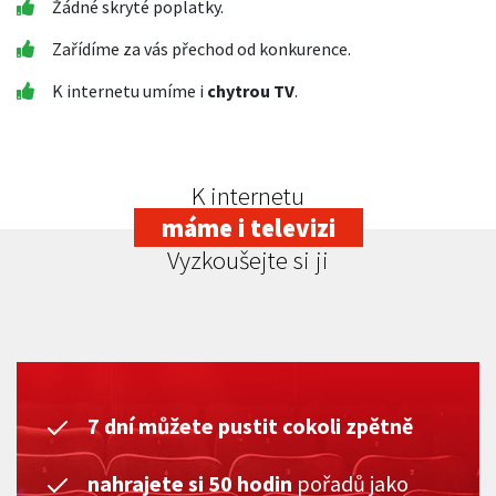
Žádné skryté poplatky.
Zařídíme za vás přechod od konkurence.
K internetu umíme i
chytrou TV
.
K internetu
máme i televizi
Vyzkoušejte si ji
7 dní můžete pustit cokoli zpětně
nahrajete si 50 hodin
pořadů jako