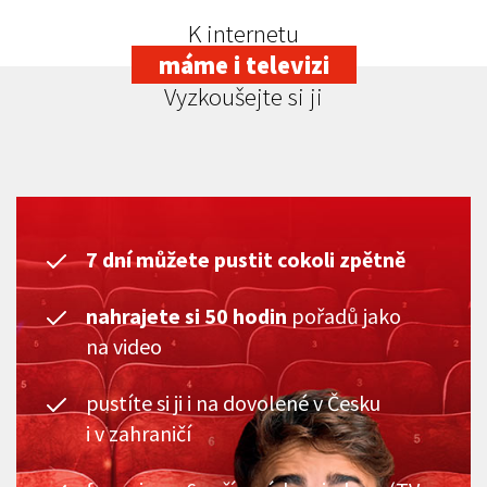
K internetu
máme i televizi
Vyzkoušejte si ji
7 dní můžete pustit cokoli zpětně
nahrajete si 50 hodin
pořadů jako
na video
pustíte si ji i na dovolené v Česku
i v zahraničí