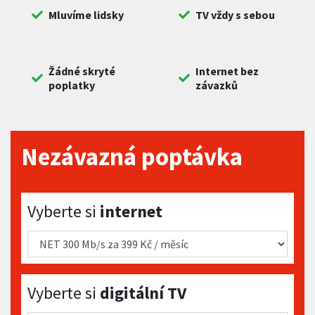
Mluvíme lidsky
TV vždy s sebou
Žádné skryté
Internet bez
poplatky
závazků
Nezávazná poptávka
Vyberte si internet
Vyberte si
internet
Vyberte si digitální TV
Vyberte si
digitální TV