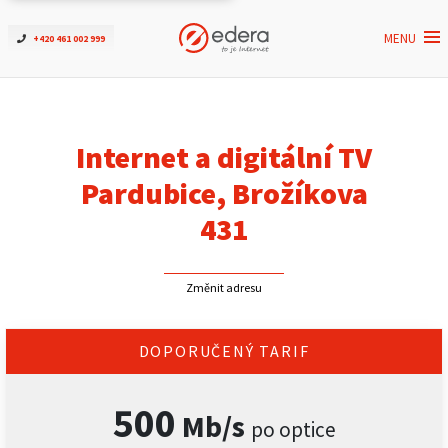
MENU
+420 461 002 999
Ověřit dostupnost
Internet
Internet a digitální TV
ČEZNET TV
Pardubice, Brožíkova
431
Podpora
Změnit adresu
Pro firmy
Kontakt
DOPORUČENÝ TARIF
500
Mb/s
po optice