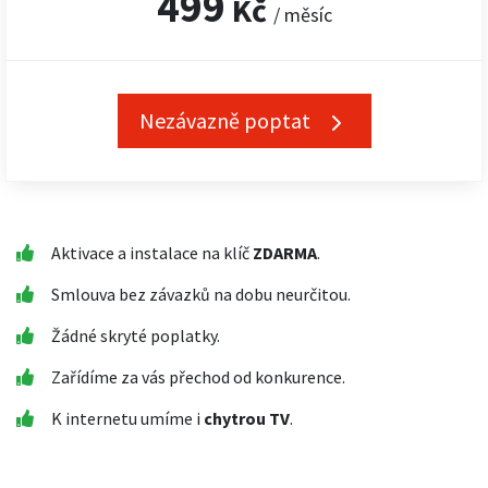
499
Kč
/ měsíc
Nezávazně poptat
Aktivace a instalace na klíč
ZDARMA
.
Smlouva bez závazků na dobu neurčitou.
Žádné skryté poplatky.
Zařídíme za vás přechod od konkurence.
K internetu umíme i
chytrou TV
.