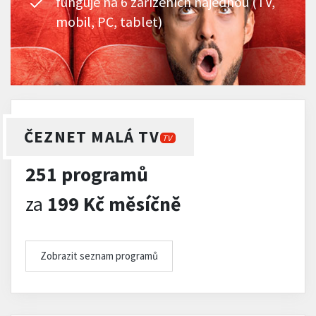
funguje na 6 zařízeních najednou (TV,
mobil, PC, tablet)
ČEZNET MALÁ TV
TV
251 programů
za
199 Kč měsíčně
Zobrazit seznam programů