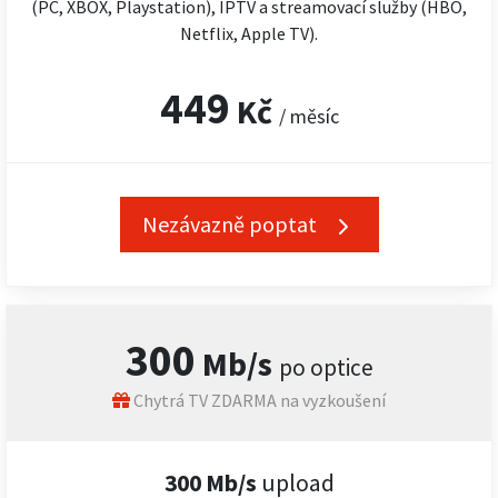
(PC, XBOX, Playstation), IPTV a streamovací služby (HBO,
Netflix, Apple TV).
449
Kč
/ měsíc
Nezávazně poptat
300
Mb/s
po optice
Chytrá TV ZDARMA na vyzkoušení
300 Mb/s
upload