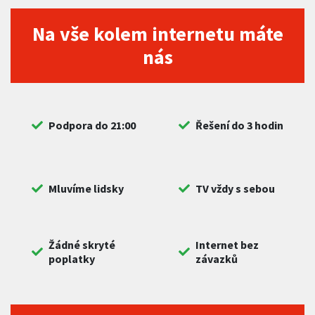
Na vše kolem internetu máte
nás
Podpora do 21:00
Řešení do 3 hodin
Mluvíme lidsky
TV vždy s sebou
Žádné skryté
Internet bez
poplatky
závazků