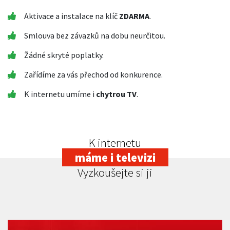
Aktivace a instalace na klíč
ZDARMA
.
Smlouva bez závazků na dobu neurčitou.
Žádné skryté poplatky.
Zařídíme za vás přechod od konkurence.
K internetu umíme i
chytrou TV
.
K internetu
máme i televizi
Vyzkoušejte si ji