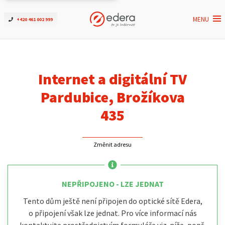
MENU
+420 461 002 999
Ověřit dostupnost
Internet
Internet a digitální TV
ČEZNET TV
Pardubice, Brožíkova
435
Podpora
Změnit adresu
Pro firmy
Kontakt
NEPŘIPOJENO - LZE JEDNAT
Tento dům ještě není připojen do optické sítě Edera,
o připojení však lze jednat. Pro více informací nás