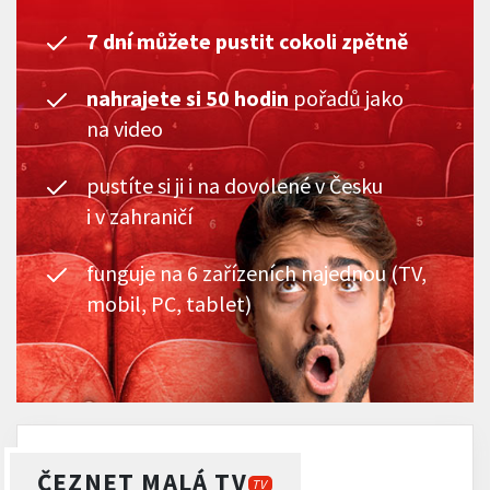
7 dní můžete pustit cokoli zpětně
nahrajete si 50 hodin
pořadů jako
na video
pustíte si ji i na dovolené v Česku
i v zahraničí
funguje na 6 zařízeních najednou (TV,
mobil, PC, tablet)
ČEZNET MALÁ TV
TV