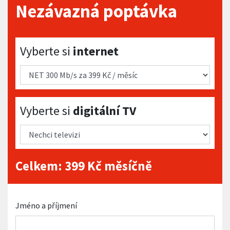
Nezávazná poptávka
Vyberte si internet
Vyberte si
internet
Vyberte si digitální TV
Vyberte si
digitální TV
Celkem:
399
Kč měsíčně
Jméno a příjmení