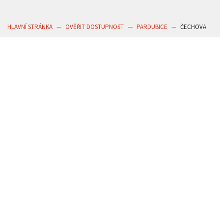
HLAVNÍ STRÁNKA
OVĚŘIT DOSTUPNOST
PARDUBICE
ČECHOVA