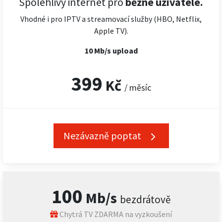
Spolehlivý internet pro
běžné uživatele.
Vhodné i pro IPTV a streamovací služby (HBO, Netflix,
Apple TV).
10 Mb/s upload
399
Kč
/ měsíc
Nezávazně poptat
100
Mb/s
bezdrátově
Chytrá TV ZDARMA na vyzkoušení