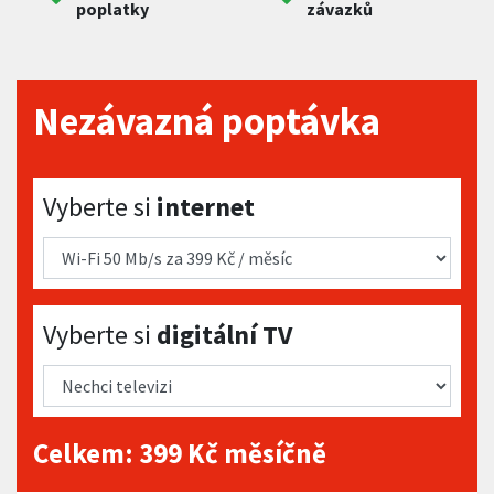
poplatky
závazků
Nezávazná poptávka
Vyberte si internet
Vyberte si
internet
Vyberte si digitální TV
Vyberte si
digitální TV
Celkem:
399
Kč měsíčně