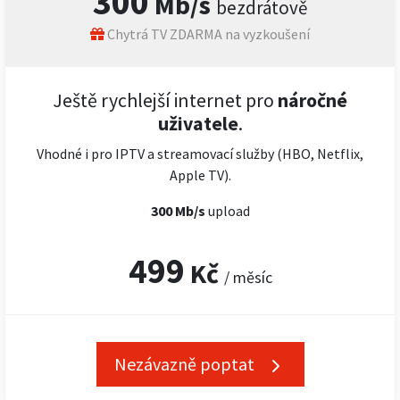
300
Mb/s
bezdrátově
Chytrá TV ZDARMA na vyzkoušení
Ještě rychlejší internet pro
náročné
uživatele
.
Vhodné i pro IPTV a streamovací služby (HBO, Netflix,
Apple TV).
300 Mb/s
upload
499
Kč
/ měsíc
Nezávazně poptat