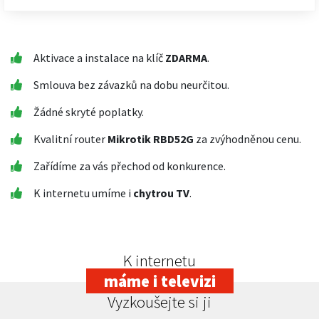
Aktivace a instalace na klíč
ZDARMA
.
Smlouva bez závazků na dobu neurčitou.
Žádné skryté poplatky.
Kvalitní router
Mikrotik RBD52G
za zvýhodněnou cenu.
Zařídíme za vás přechod od konkurence.
K internetu umíme i
chytrou TV
.
K internetu
máme i televizi
Vyzkoušejte si ji