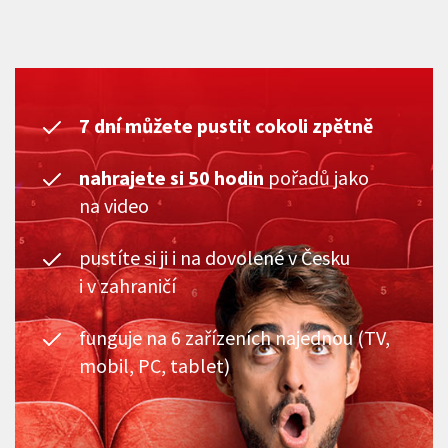
7 dní můžete pustit cokoli zpětně
nahrajete si 50 hodin
pořadů jako
na video
pustíte si ji i na dovolené v Česku
i v zahraničí
funguje na 6 zařízeních najednou (TV,
mobil, PC, tablet)