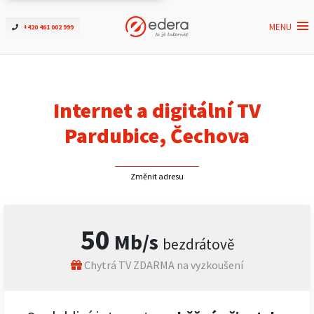
MENU
+420 461 002 999
Ověřit dostupnost
Internet
Internet a digitální TV
ČEZNET TV
Pardubice, Čechova
Podpora
Změnit adresu
Pro firmy
50
Mb/s
bezdrátově
Kontakt
Chytrá TV ZDARMA na vyzkoušení