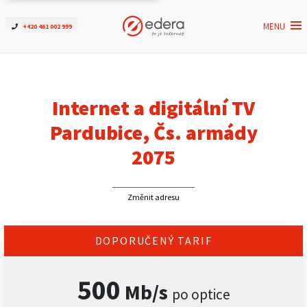
MENU
+420 461 002 999
Ověřit dostupnost
Internet
Internet a digitální TV
ČEZNET TV
Pardubice, Čs. armády
2075
Podpora
Změnit adresu
Pro firmy
Kontakt
DOPORUČENÝ TARIF
500
Mb/s
po optice