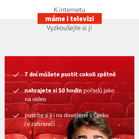
K internetu
máme i televizi
Vyzkoušejte si ji
7 dní můžete pustit cokoli zpětně
nahrajete si 50 hodin
pořadů jako
na video
pustíte si ji i na dovolené v Česku
i v zahraničí