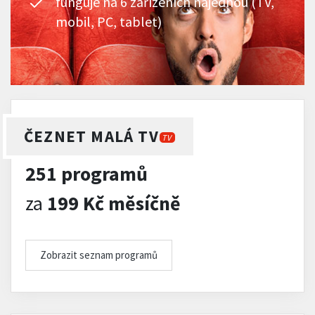
funguje na 6 zařízeních najednou (TV,
mobil, PC, tablet)
ČEZNET MALÁ TV
TV
251 programů
za
199 Kč měsíčně
Zobrazit seznam programů