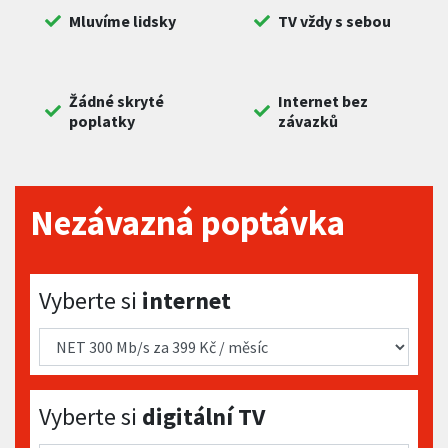
Mluvíme lidsky
TV vždy s sebou
Žádné skryté
Internet bez
poplatky
závazků
Nezávazná poptávka
Vyberte si internet
Vyberte si
internet
Vyberte si digitální TV
Vyberte si
digitální TV