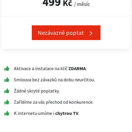
499
Kč
/ měsíc
Nezávazně poptat
Aktivace a instalace na klíč
ZDARMA
.
Smlouva bez závazků na dobu neurčitou.
Žádné skryté poplatky.
Zařídíme za vás přechod od konkurence.
K internetu umíme i
chytrou TV
.