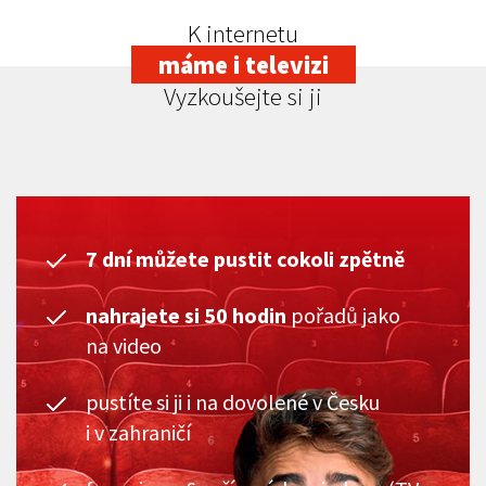
K internetu
máme i televizi
Vyzkoušejte si ji
7 dní můžete pustit cokoli zpětně
nahrajete si 50 hodin
pořadů jako
na video
pustíte si ji i na dovolené v Česku
i v zahraničí