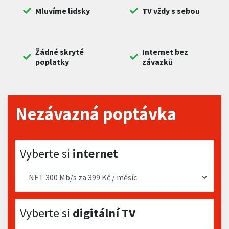
Mluvíme lidsky
TV vždy s sebou
Žádné skryté
Internet bez
poplatky
závazků
Nezávazná poptávka
Vyberte si internet
Vyberte si
internet
Vyberte si digitální TV
Vyberte si
digitální TV