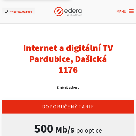
MENU
+420 461 002 999
Ověřit dostupnost
Internet
Internet a digitální TV
ČEZNET TV
Pardubice, Dašická
1176
Podpora
Změnit adresu
Pro firmy
Kontakt
DOPORUČENÝ TARIF
500
Mb/s
po optice