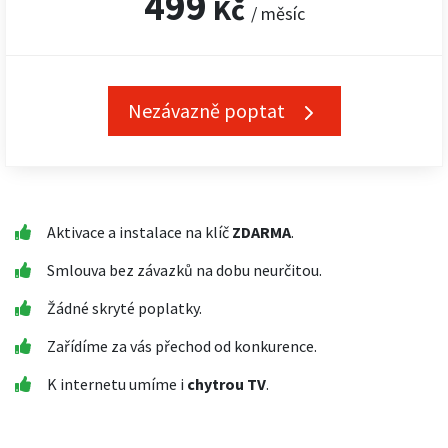
499
Kč
/ měsíc
Nezávazně poptat
Aktivace a instalace na klíč
ZDARMA
.
Smlouva bez závazků na dobu neurčitou.
Žádné skryté poplatky.
Zařídíme za vás přechod od konkurence.
K internetu umíme i
chytrou TV
.