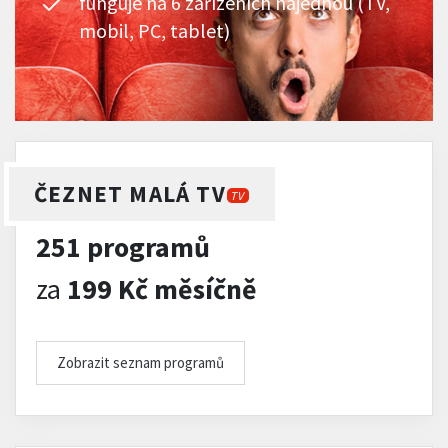
funguje na 6 zařízeních najednou (TV,
mobil, PC, tablet)
ČEZNET MALÁ TV
TV
251 programů
za
199 Kč měsíčně
Zobrazit seznam programů