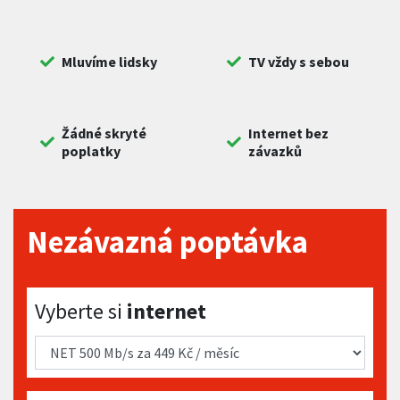
Mluvíme lidsky
TV vždy s sebou
Žádné skryté
Internet bez
poplatky
závazků
Nezávazná poptávka
Vyberte si internet
Vyberte si
internet