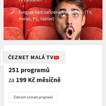
funguje na 6 zařízeních najednou (TV,
mobil, PC, tablet)
ČEZNET MALÁ TV
TV
251 programů
za
199 Kč měsíčně
Zobrazit seznam programů