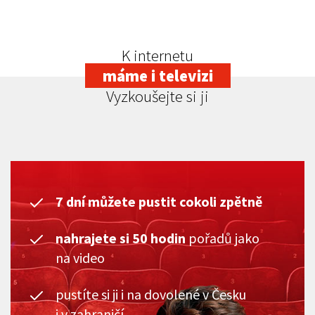
K internetu
máme i televizi
Vyzkoušejte si ji
7 dní můžete pustit cokoli zpětně
nahrajete si 50 hodin
pořadů jako
na video
pustíte si ji i na dovolené v Česku
i v zahraničí