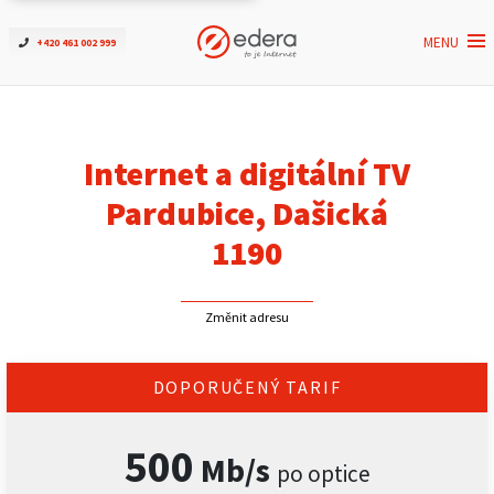
MENU
+420 461 002 999
Ověřit dostupnost
Internet
Internet a digitální TV
ČEZNET TV
Pardubice, Dašická
1190
Podpora
Změnit adresu
Pro firmy
Kontakt
DOPORUČENÝ TARIF
500
Mb/s
po optice