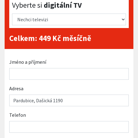
Vyberte si digitální TV
Vyberte si
digitální TV
Celkem:
449
Kč měsíčně
Jméno a příjmení
Adresa
Telefon