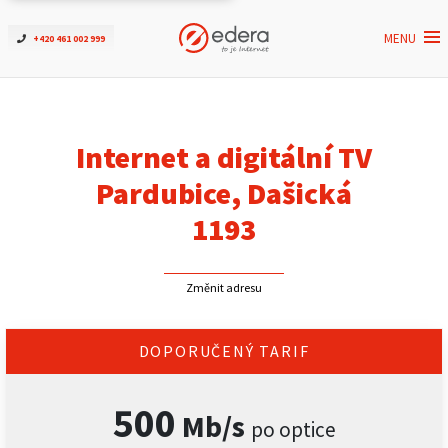
MENU
+420 461 002 999
Ověřit dostupnost
Internet
Internet a digitální TV
ČEZNET TV
Pardubice, Dašická
1193
Podpora
Změnit adresu
Pro firmy
Kontakt
DOPORUČENÝ TARIF
500
Mb/s
po optice