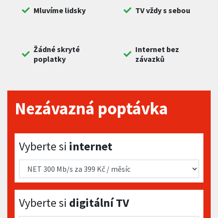
Mluvíme lidsky
TV vždy s sebou
Žádné skryté
Internet bez
poplatky
závazků
Nezávazná poptávka
Vyberte si internet
Vyberte si
internet
Vyberte si digitální TV
Vyberte si
digitální TV