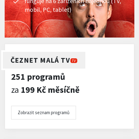
funguje na 6 zařízeních najednou (TV,
mobil, PC, tablet)
ČEZNET MALÁ TV
TV
251 programů
za
199 Kč měsíčně
Zobrazit seznam programů