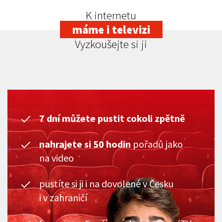
K internetu
máme i televizi
Vyzkoušejte si ji
7 dní můžete pustit cokoli zpětně
nahrajete si 50 hodin
pořadů jako
na video
pustíte si ji i na dovolené v Česku
i v zahraničí