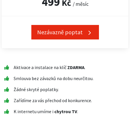
499
Kč
/ měsíc
Nezávazně poptat
Aktivace a instalace na klíč
ZDARMA
.
Smlouva bez závazků na dobu neurčitou.
Žádné skryté poplatky.
Zařídíme za vás přechod od konkurence.
K internetu umíme i
chytrou TV
.