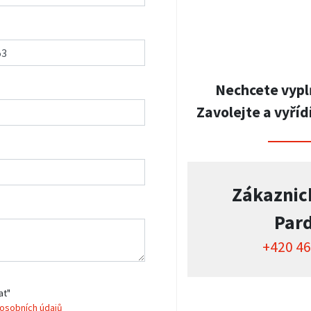
Nechcete vypl
Zavolejte a vyříd
Zákaznic
Par
+420 46
at"
osobních údajů