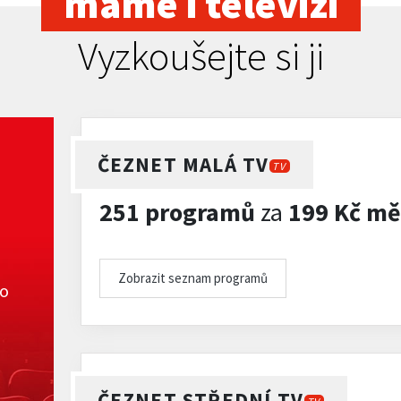
máme i televizi
Vyzkoušejte si ji
ČEZNET MALÁ TV
TV
251 programů
za
199 Kč mě
Zobrazit seznam programů
ko
ČEZNET STŘEDNÍ TV