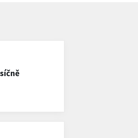
síčně