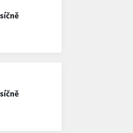
síčně
síčně