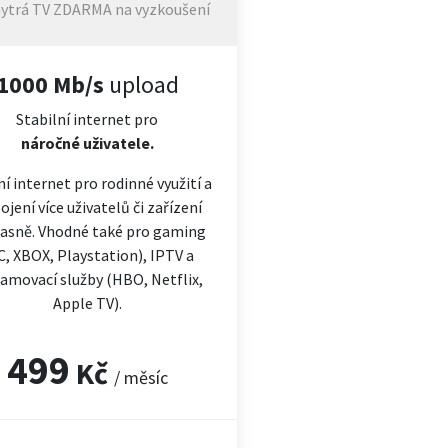
ytrá TV ZDARMA na vyzkoušení
1000 Mb/s
upload
Stabilní internet pro
náročné
uživatele.
ní internet pro rodinné využití a
ojení více uživatelů či zařízení
asně. Vhodné také pro gaming
C, XBOX, Playstation), IPTV a
amovací služby (HBO, Netflix,
Apple TV).
499
Kč
/ měsíc