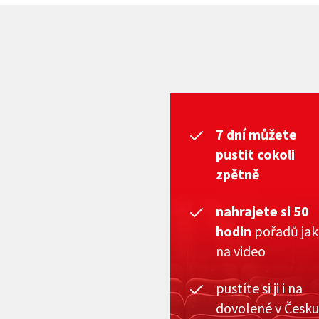
7 dní můžete
pustit cokoli
zpětně
nahrajete si 50
hodin
pořadů ja
na video
pustíte si ji i na
dovolené v Česku