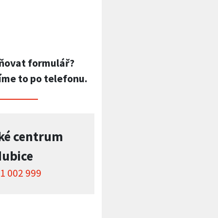
ňovat formulář?
íme to po telefonu.
ké centrum
dubice
1 002 999