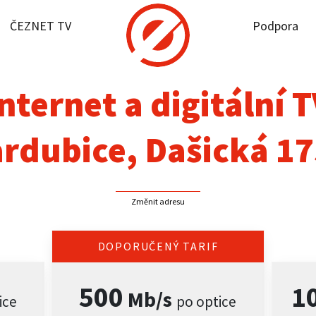
ČEZNET TV
Podpora
it dostupnost
rnet
nternet a digitální 
NET TV
rdubice, Dašická 1
pora
Změnit adresu
firmy
akt
DOPORUČENÝ TARIF
500
1
Mb/s
ice
po optice