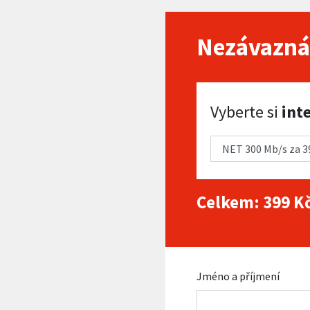
Nezávazná
Vyberte si internet
Vyberte si
int
Celkem:
399
Kč
Jméno a příjmení