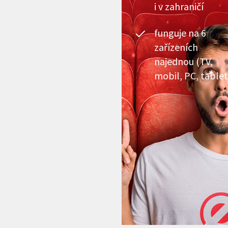
i v zahraničí
funguje na 6
zařízeních
najednou (TV,
mobil, PC, tablet