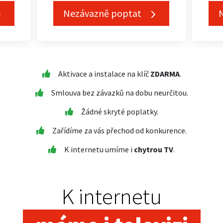
Nezávazně poptat
Aktivace a instalace na klíč
ZDARMA
.
Smlouva bez závazků na dobu neurčitou.
Žádné skryté poplatky.
Zařídíme za vás přechod od konkurence.
K internetu umíme i
chytrou TV
.
K internetu