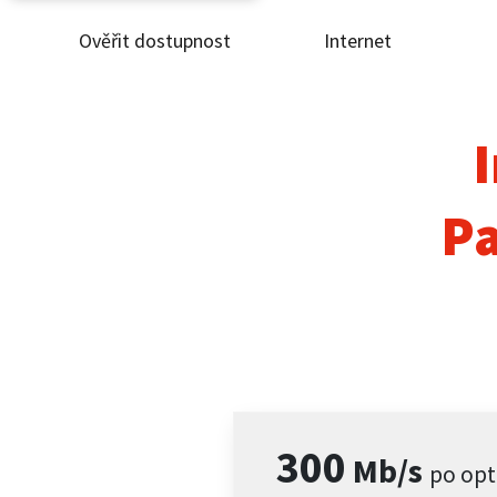
Ověřit dostupnost
Internet
Ověř
Inte
I
ČEZ
Pa
Pod
Pro 
Kont
300
Mb/s
po opt