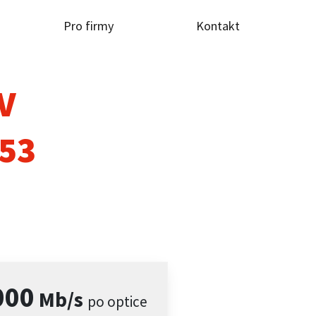
Pro firmy
Kontakt
TV
753
000
Mb/s
po optice