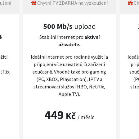
ušení
Chytrá TV ZDARMA na vyzkoušení
Ch
500 Mb/s
upload
é
Stabilní internet pro
aktivní
uživatele.
žití.
Ideální internet pro rodinné využití a
Ideál
připojení více uživatelů či zařízení
přip
flix,
současně. Vhodné také pro gaming
souč
(PC, XBOX, Playstation), IPTV a
(P
streamovací služby (HBO, Netflix,
stre
Apple TV).
449
Kč
/ měsíc