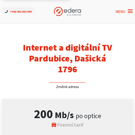
MENU
+420 461 002 999
Ověřit dostupnost
Internet
Internet a digitální TV
ČEZNET TV
Pardubice, Dašická
1796
Podpora
Změnit adresu
Pro firmy
Kontakt
200
Mb/s
po optice
Firemní tarif