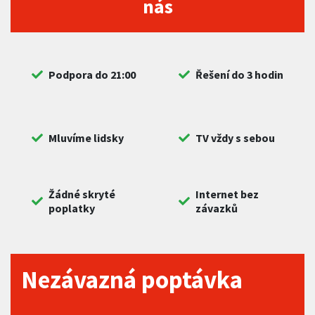
nás
Podpora do 21:00
Řešení do 3 hodin
Mluvíme lidsky
TV vždy s sebou
Žádné skryté
Internet bez
poplatky
závazků
Nezávazná poptávka