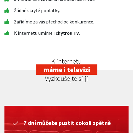
Žádné skryté poplatky.
Zařídíme za vás přechod od konkurence.
K internetu umíme i
chytrou TV
.
K internetu
máme i televizi
Vyzkoušejte si ji
7 dní můžete pustit cokoli zpětně