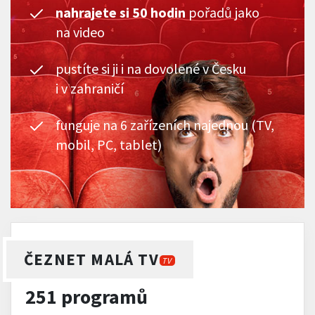
nahrajete si 50 hodin
pořadů jako
na video
pustíte si ji i na dovolené v Česku
i v zahraničí
funguje na 6 zařízeních najednou (TV,
mobil, PC, tablet)
ČEZNET MALÁ TV
TV
251 programů