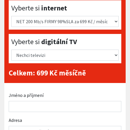
Vyberte si internet
Vyberte si
internet
Vyberte si digitální TV
Vyberte si
digitální TV
Celkem:
699
Kč měsíčně
Jméno a příjmení
Adresa