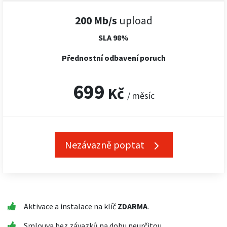
200 Mb/s
upload
SLA 98%
Přednostní odbavení poruch
699
Kč
/ měsíc
Nezávazně poptat
Aktivace a instalace na klíč
ZDARMA
.
Smlouva bez závazků na dobu neurčitou.