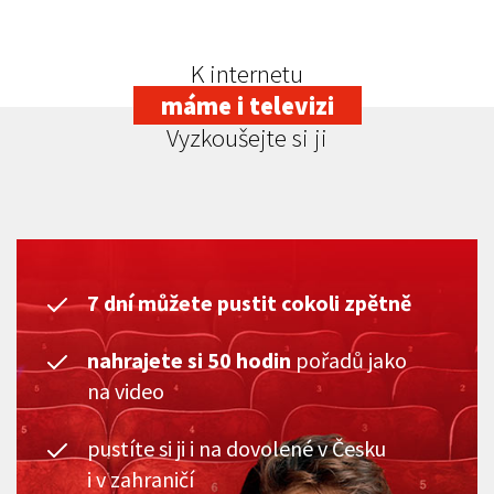
K internetu
máme i televizi
Vyzkoušejte si ji
7 dní můžete pustit cokoli zpětně
nahrajete si 50 hodin
pořadů jako
na video
pustíte si ji i na dovolené v Česku
i v zahraničí