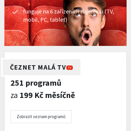
funguje na 6 zařízeních najednou (TV,
mobil, PC, tablet)
ČEZNET MALÁ TV
TV
251 programů
za
199 Kč měsíčně
Zobrazit seznam programů