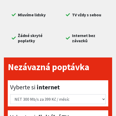
Mluvíme lidsky
TV vždy s sebou
Žádné skryté
Internet bez
poplatky
závazků
Nezávazná poptávka
Vyberte si internet
Vyberte si
internet
Vyberte si digitální TV