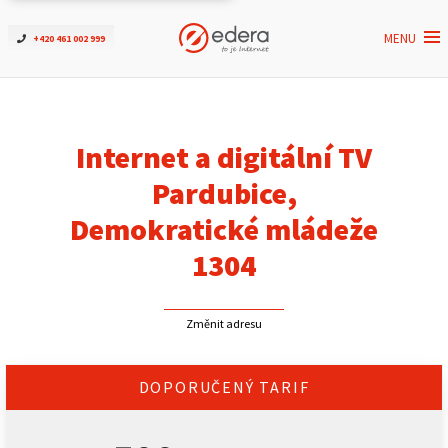
MENU
+420 461 002 999
Ověřit dostupnost
Internet
Internet a digitální TV
ČEZNET TV
Pardubice,
Demokratické mládeže
Podpora
1304
Pro firmy
Změnit adresu
Kontakt
DOPORUČENÝ TARIF