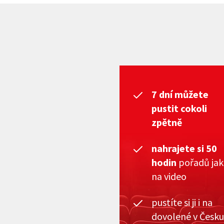
7 dní můžete
pustit cokoli
zpětně
nahrajete si 50
hodin
pořadů ja
na video
pustíte si ji i na
dovolené v Česku