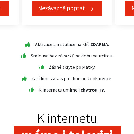
Nezávazně poptat
Aktivace a instalace na klíč
ZDARMA
.
Smlouva bez závazků na dobu neurčitou.
Žádné skryté poplatky.
Zařídíme za vás přechod od konkurence.
K internetu umíme i
chytrou TV
.
K internetu