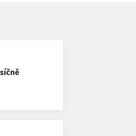
síčně