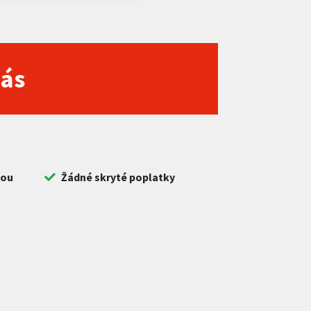
nás
bou
Žádné skryté poplatky