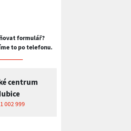
ňovat formulář?
íme to po telefonu.
ké centrum
dubice
1 002 999