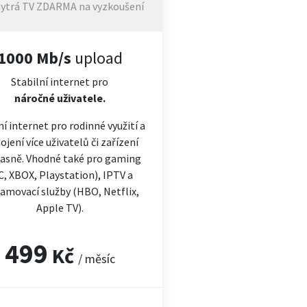
ytrá TV ZDARMA na vyzkoušení
1000 Mb/s
upload
Stabilní internet pro
náročné
uživatele.
ní internet pro rodinné využití a
ojení více uživatelů či zařízení
asně. Vhodné také pro gaming
C, XBOX, Playstation), IPTV a
amovací služby (HBO, Netflix,
Apple TV).
499
Kč
/ měsíc