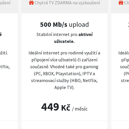
ušení
Chytrá TV ZDARMA na vyzkoušení
Ch
500 Mb/s
upload
é
Stabilní internet pro
aktivní
uživatele.
žití.
Ideální internet pro rodinné využití a
Ideál
připojení více uživatelů či zařízení
přip
flix,
současně. Vhodné také pro gaming
souč
(PC, XBOX, Playstation), IPTV a
(P
streamovací služby (HBO, Netflix,
stre
Apple TV).
449
Kč
/ měsíc