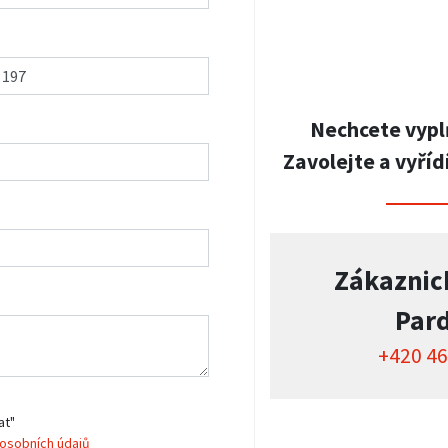
Nechcete vypl
Zavolejte a vyříd
Zákaznic
Par
+420 46
at"
osobních údajů