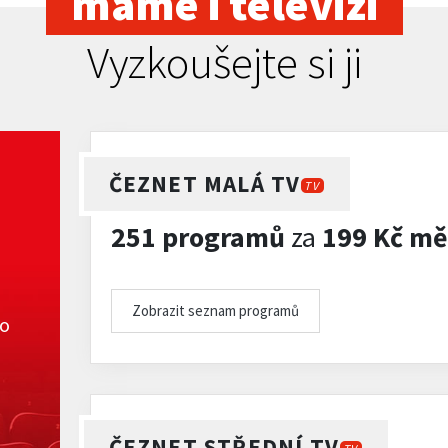
máme i televizi
Vyzkoušejte si ji
ČEZNET MALÁ TV
TV
251 programů
za
199 Kč mě
Zobrazit seznam programů
ko
ČEZNET STŘEDNÍ TV