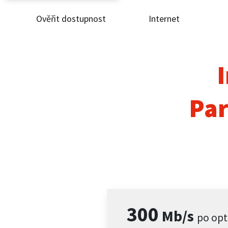
Ověřit dostupnost
Internet
Ověř
Inte
I
ČEZ
Par
Pod
Pro 
Kont
300
Mb/s
po opt