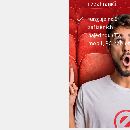
i v zahraničí
funguje na 6
zařízeních
najednou (TV,
mobil, PC, tablet