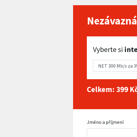
Nezávazná
Vyberte si internet
Vyberte si
int
Celkem:
399
Kč
Jméno a příjmení