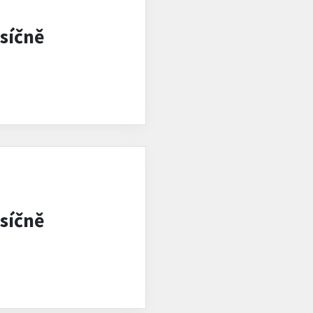
síčně
síčně