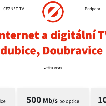
ČEZNET TV
Podpora
it dostupnost
rnet
nternet a digitální 
NET TV
dubice, Doubravice
pora
Změnit adresu
firmy
akt
500
1
Mb/s
ice
po optice