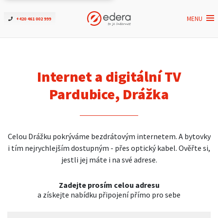
MENU
+420 461 002 999
Ověřit dostupnost
Internet
Internet a digitální TV
ČEZNET TV
Pardubice, Drážka
Podpora
Celou Drážku pokrýváme bezdrátovým internetem. A bytovky
Pro firmy
i tím nejrychlejším dostupným - přes optický kabel. Ověřte si,
jestli jej máte i na své adrese.
Kontakt
Zadejte prosím celou adresu
a získejte nabídku připojení přímo pro sebe