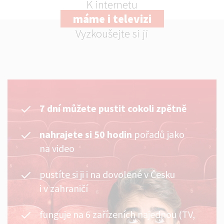
K internetu
máme i televizi
Vyzkoušejte si ji
7 dní můžete pustit cokoli zpětně
nahrajete si 50 hodin
pořadů jako
na video
pustíte si ji i na dovolené v Česku
i v zahraničí
funguje na 6 zařízeních najednou (TV,