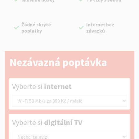
Žádné skryté
Internet bez
poplatky
závazků
Nezávazná poptávka
Vyberte si internet
Vyberte si
internet
Vyberte si digitální TV
Vyberte si
digitální TV