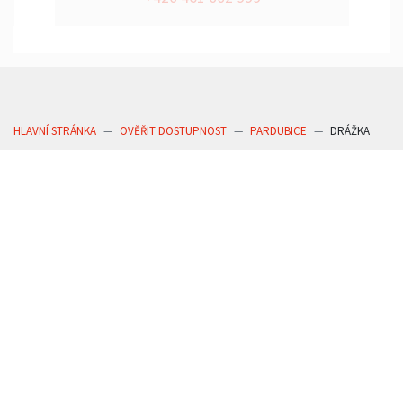
HLAVNÍ STRÁNKA
OVĚŘIT DOSTUPNOST
PARDUBICE
DRÁŽKA