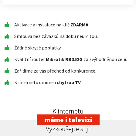
Aktivace a instalace na klíč
ZDARMA
.
Smlouva bez závazků na dobu neurčitou.
Žádné skryté poplatky.
Kvalitní router
Mikrotik RBD52G
za zvýhodněnou cenu.
Zařídíme za vás přechod od konkurence.
K internetu umíme i
chytrou TV
.
K internetu
máme i televizi
Vyzkoušejte si ji