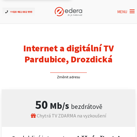
MENU
+420 461 002 999
Ověřit dostupnost
Internet
Internet a digitální TV
ČEZNET TV
Pardubice, Drozdická
Podpora
Změnit adresu
Pro firmy
50
Mb/s
bezdrátově
Kontakt
Chytrá TV ZDARMA na vyzkoušení