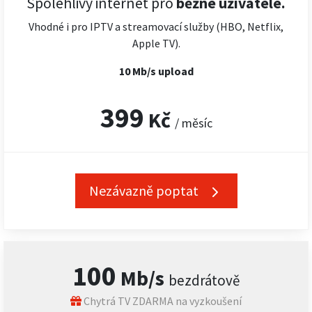
Spolehlivý internet pro
běžné uživatele.
Vhodné i pro IPTV a streamovací služby (HBO, Netflix,
Apple TV).
10 Mb/s upload
399
Kč
/ měsíc
Nezávazně poptat
100
Mb/s
bezdrátově
Chytrá TV ZDARMA na vyzkoušení