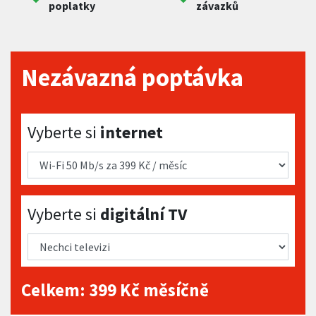
poplatky
závazků
Nezávazná poptávka
Vyberte si internet
Vyberte si
internet
Vyberte si digitální TV
Vyberte si
digitální TV
Celkem:
399
Kč měsíčně