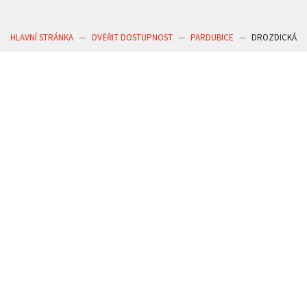
HLAVNÍ STRÁNKA
OVĚŘIT DOSTUPNOST
PARDUBICE
DROZDICKÁ