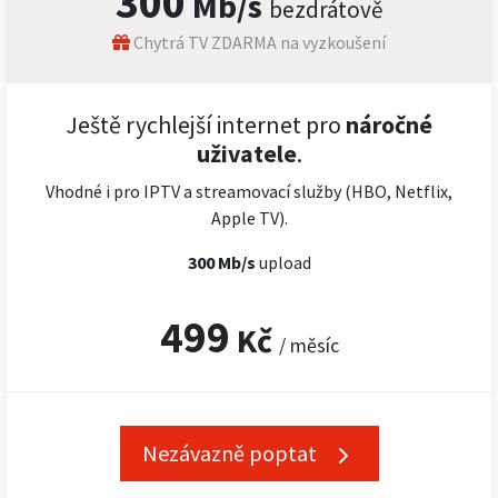
300
Mb/s
bezdrátově
Chytrá TV ZDARMA na vyzkoušení
Ještě rychlejší internet pro
náročné
uživatele
.
Vhodné i pro IPTV a streamovací služby (HBO, Netflix,
Apple TV).
300 Mb/s
upload
499
Kč
/ měsíc
Nezávazně poptat