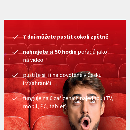
7 dní můžete pustit cokoli zpětně
nahrajete si 50 hodin
pořadů jako
na video
pustíte si ji i na dovolené v Česku
i v zahraničí
funguje na 6 zařízeních najednou (TV,
mobil, PC, tablet)