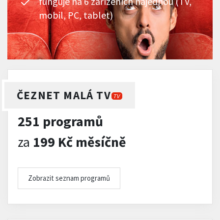
funguje na 6 zařízeních najednou (TV,
mobil, PC, tablet)
ČEZNET MALÁ TV
TV
251 programů
za
199 Kč měsíčně
Zobrazit seznam programů