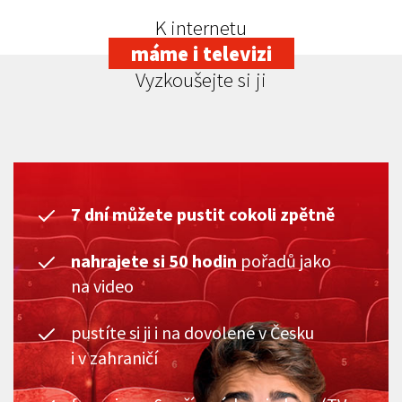
K internetu
máme i televizi
Vyzkoušejte si ji
7 dní můžete pustit cokoli zpětně
nahrajete si 50 hodin
pořadů jako
na video
pustíte si ji i na dovolené v Česku
i v zahraničí