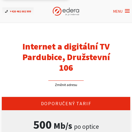
MENU
+420 461 002 999
Ověřit dostupnost
Internet
Internet a digitální TV
ČEZNET TV
Pardubice, Družstevní
106
Podpora
Změnit adresu
Pro firmy
Kontakt
DOPORUČENÝ TARIF
500
Mb/s
po optice