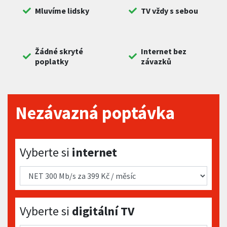
Mluvíme lidsky
TV vždy s sebou
Žádné skryté
Internet bez
poplatky
závazků
Nezávazná poptávka
Vyberte si internet
Vyberte si
internet
Vyberte si digitální TV
Vyberte si
digitální TV