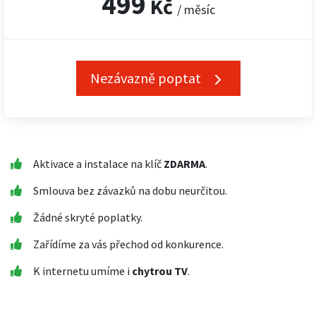
499
Kč
/ měsíc
Nezávazně poptat
Aktivace a instalace na klíč
ZDARMA
.
Smlouva bez závazků na dobu neurčitou.
Žádné skryté poplatky.
Zařídíme za vás přechod od konkurence.
K internetu umíme i
chytrou TV
.