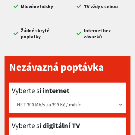
Mluvíme lidsky
TV vždy s sebou
Žádné skryté
Internet bez
poplatky
závazků
Nezávazná poptávka
Vyberte si internet
Vyberte si
internet
Vyberte si digitální TV
Vyberte si
digitální TV