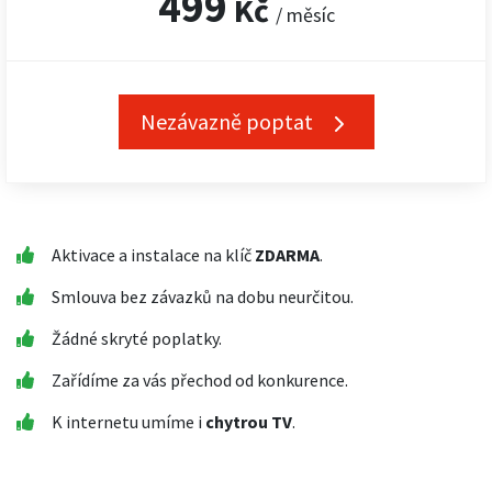
499
Kč
/ měsíc
Nezávazně poptat
Aktivace a instalace na klíč
ZDARMA
.
Smlouva bez závazků na dobu neurčitou.
Žádné skryté poplatky.
Zařídíme za vás přechod od konkurence.
K internetu umíme i
chytrou TV
.