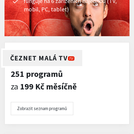
funguje na 6 zařízeních najednou (TV,
mobil, PC, tablet)
ČEZNET MALÁ TV
TV
251 programů
za
199 Kč měsíčně
Zobrazit seznam programů