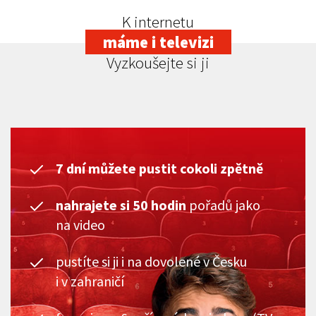
K internetu
máme i televizi
Vyzkoušejte si ji
7 dní můžete pustit cokoli zpětně
nahrajete si 50 hodin
pořadů jako
na video
pustíte si ji i na dovolené v Česku
i v zahraničí