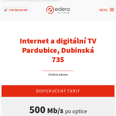
MENU
+420 461 002 999
Ověřit dostupnost
Internet
Internet a digitální TV
ČEZNET TV
Pardubice, Dubinská
735
Podpora
Změnit adresu
Pro firmy
Kontakt
DOPORUČENÝ TARIF
500
Mb/s
po optice