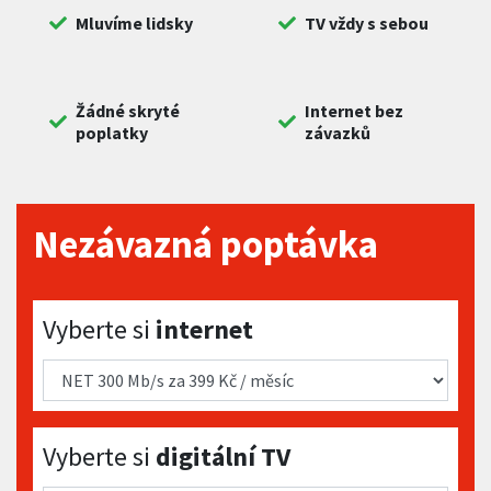
Mluvíme lidsky
TV vždy s sebou
Žádné skryté
Internet bez
poplatky
závazků
Nezávazná poptávka
Vyberte si internet
Vyberte si
internet
Vyberte si digitální TV
Vyberte si
digitální TV