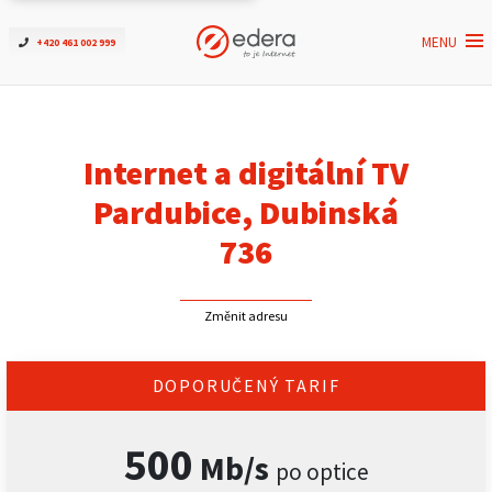
MENU
+420 461 002 999
Ověřit dostupnost
Internet
Internet a digitální TV
ČEZNET TV
Pardubice, Dubinská
736
Podpora
Změnit adresu
Pro firmy
Kontakt
DOPORUČENÝ TARIF
500
Mb/s
po optice