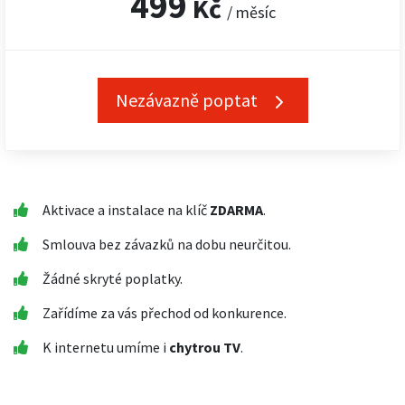
499
Kč
/ měsíc
Nezávazně poptat
Aktivace a instalace na klíč
ZDARMA
.
Smlouva bez závazků na dobu neurčitou.
Žádné skryté poplatky.
Zařídíme za vás přechod od konkurence.
K internetu umíme i
chytrou TV
.