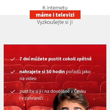
K internetu
máme i televizi
Vyzkoušejte si ji
7 dní můžete pustit cokoli zpětně
nahrajete si 50 hodin
pořadů jako
na video
pustíte si ji i na dovolené v Česku
i v zahraničí