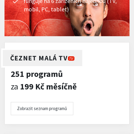
funguje na 6 zařízeních najednou (TV,
mobil, PC, tablet)
ČEZNET MALÁ TV
TV
251 programů
za
199 Kč měsíčně
Zobrazit seznam programů