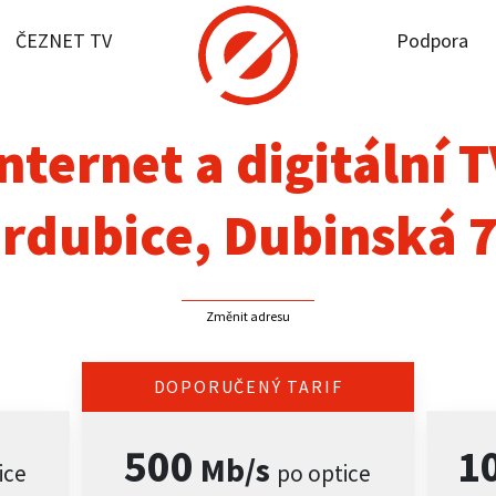
ČEZNET TV
Podpora
it dostupnost
rnet
nternet a digitální 
NET TV
rdubice, Dubinská 
pora
Změnit adresu
firmy
akt
DOPORUČENÝ TARIF
500
1
Mb/s
ice
po optice