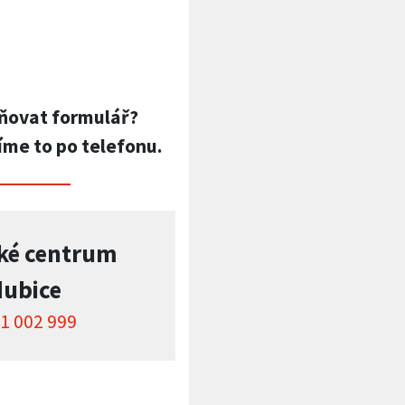
ňovat formulář?
íme to po telefonu.
ké centrum
dubice
1 002 999