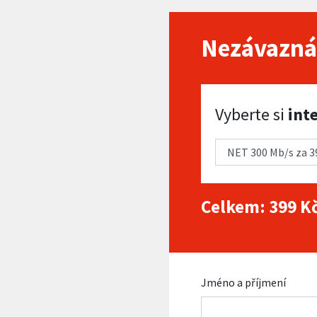
Nezávazná
Vyberte si internet
Vyberte si
int
Celkem:
399
Kč
Jméno a příjmení