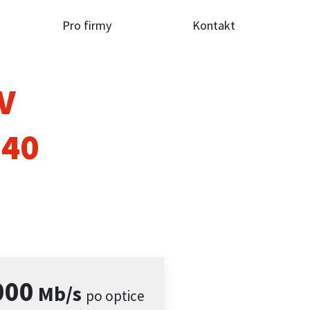
Pro firmy
Kontakt
TV
740
000
Mb/s
po optice