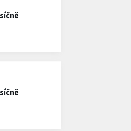
síčně
síčně