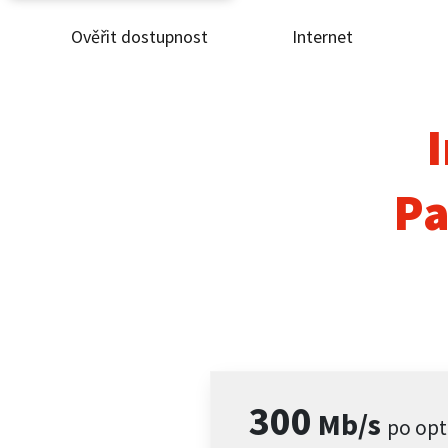
Ověřit dostupnost
Internet
Ověř
Inte
I
ČEZ
Pa
Pod
Pro 
Kont
300
Mb/s
po opt