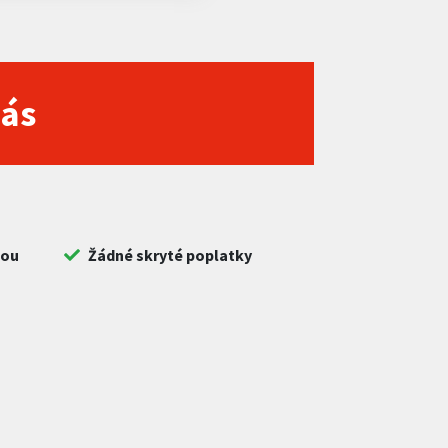
nás
bou
Žádné skryté poplatky