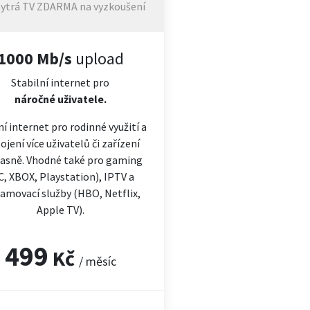
ytrá TV ZDARMA na vyzkoušení
1000 Mb/s
upload
Stabilní internet pro
náročné
uživatele.
ní internet pro rodinné využití a
ojení více uživatelů či zařízení
asně. Vhodné také pro gaming
C, XBOX, Playstation), IPTV a
amovací služby (HBO, Netflix,
Apple TV).
499
Kč
/ měsíc