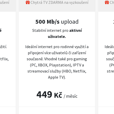
ušení
Chytrá TV ZDARMA na vyzkoušení
Ch
500 Mb/s
upload
é
Stabilní internet pro
aktivní
uživatele.
žití.
Ideální internet pro rodinné využití a
Ideál
připojení více uživatelů či zařízení
přip
flix,
současně. Vhodné také pro gaming
souč
(PC, XBOX, Playstation), IPTV a
(P
streamovací služby (HBO, Netflix,
stre
Apple TV).
449
Kč
/ měsíc