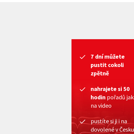
7 dní můžete
pustit cokoli
zpětně
nahrajete si 50
hodin
pořadů ja
na video
pustíte si ji i na
dovolené v Česku