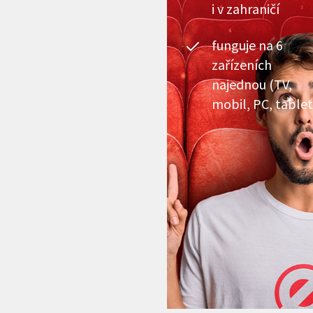
i v zahraničí
funguje na 6
zařízeních
najednou (TV,
mobil, PC, tablet