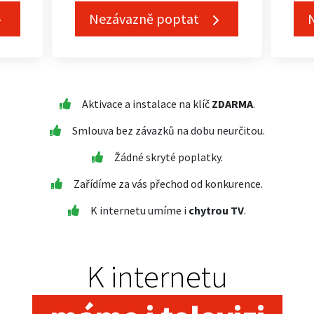
Nezávazně poptat
Aktivace a instalace na klíč
ZDARMA
.
Smlouva bez závazků na dobu neurčitou.
Žádné skryté poplatky.
Zařídíme za vás přechod od konkurence.
K internetu umíme i
chytrou TV
.
K internetu