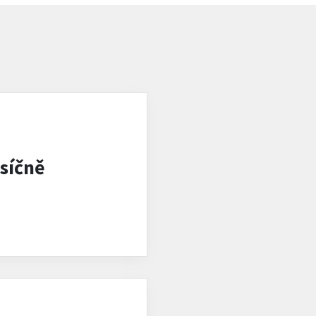
síčně