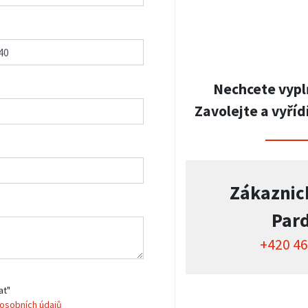
Nechcete vypl
Zavolejte a vyříd
Zákaznic
Par
+420 46
at"
osobních údajů