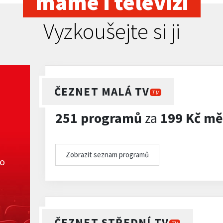
máme i televizi
Vyzkoušejte si ji
ČEZNET MALÁ TV
TV
251 programů
za
199 Kč mě
Zobrazit seznam programů
ko
ČEZNET STŘEDNÍ TV