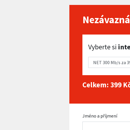
Nezávazná
Vyberte si internet
Vyberte si
int
Celkem:
399
Kč
Jméno a příjmení