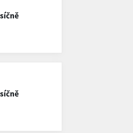
síčně
síčně