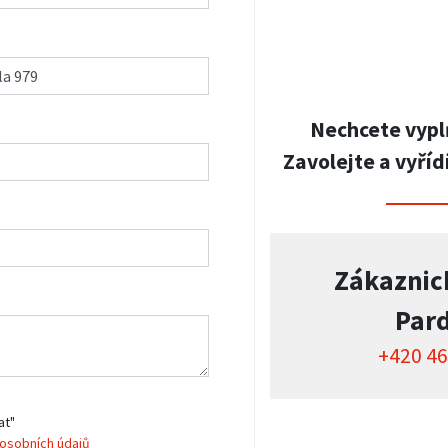
Nechcete vypl
Zavolejte a vyříd
Zákaznic
Par
+420 46
at"
osobních údajů