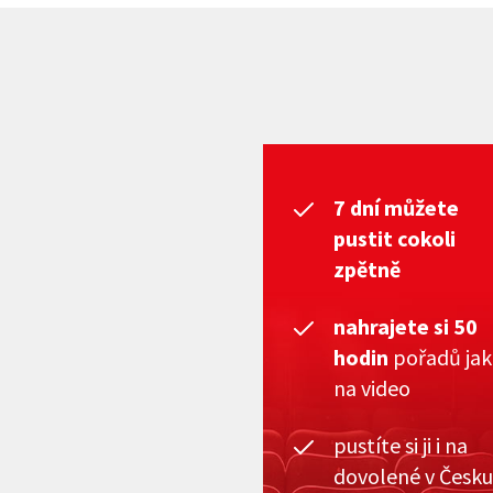
7 dní můžete
pustit cokoli
zpětně
nahrajete si 50
hodin
pořadů ja
na video
pustíte si ji i na
dovolené v Česku