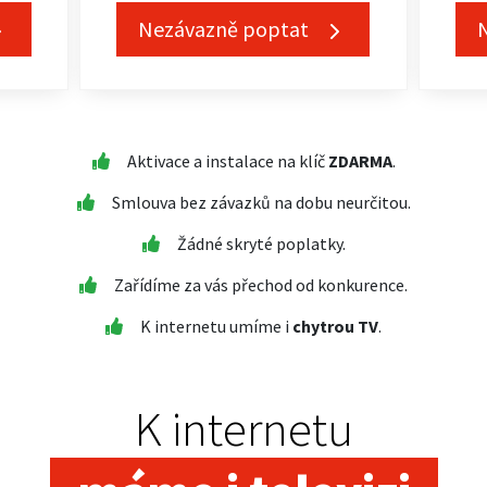
Nezávazně poptat
Aktivace a instalace na klíč
ZDARMA
.
Smlouva bez závazků na dobu neurčitou.
Žádné skryté poplatky.
Zařídíme za vás přechod od konkurence.
K internetu umíme i
chytrou TV
.
K internetu