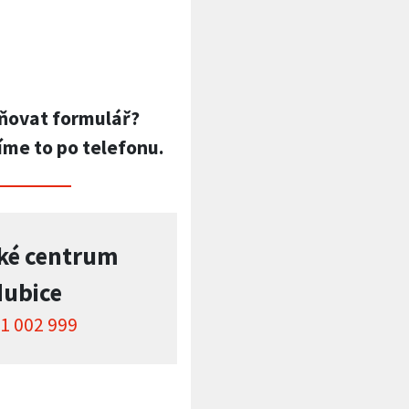
ňovat formulář?
íme to po telefonu.
ké centrum
dubice
1 002 999