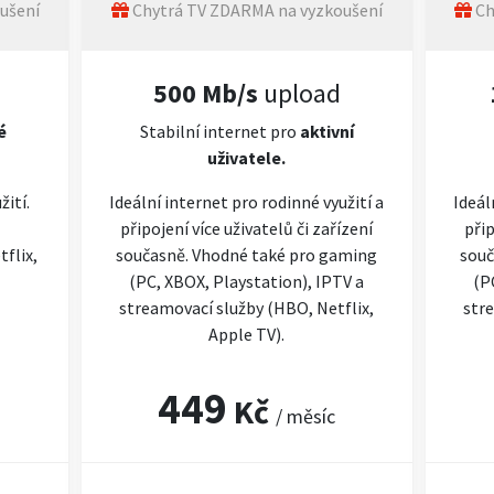
ušení
Chytrá TV ZDARMA na vyzkoušení
Ch
500 Mb/s
upload
é
Stabilní internet pro
aktivní
uživatele.
žití.
Ideální internet pro rodinné využití a
Ideál
připojení více uživatelů či zařízení
přip
flix,
současně. Vhodné také pro gaming
souč
(PC, XBOX, Playstation), IPTV a
(P
streamovací služby (HBO, Netflix,
stre
Apple TV).
449
Kč
/ měsíc