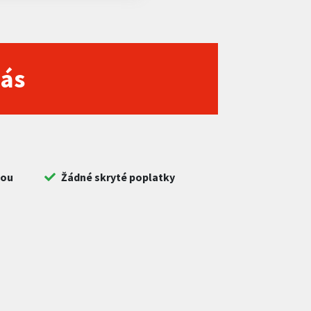
nás
bou
Žádné skryté poplatky