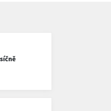
síčně