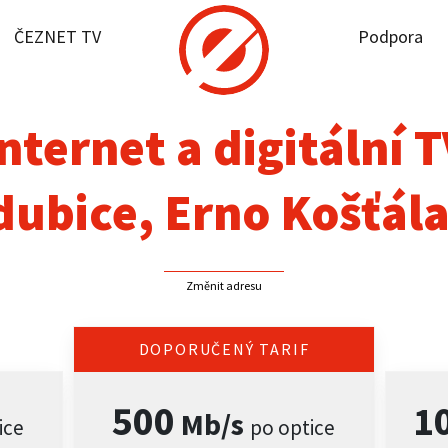
ČEZNET TV
Podpora
it dostupnost
rnet
nternet a digitální 
NET TV
dubice, Erno Košťála
pora
Změnit adresu
firmy
akt
DOPORUČENÝ TARIF
500
1
Mb/s
ice
po optice