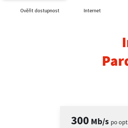
Ověřit dostupnost
Internet
Ověř
Inte
I
ČEZ
Par
Pod
Pro 
Kont
300
Mb/s
po opt