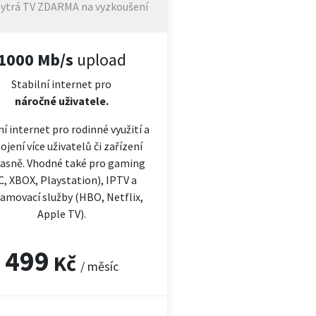
ytrá TV ZDARMA na vyzkoušení
1000 Mb/s
upload
Stabilní internet pro
náročné
uživatele.
ní internet pro rodinné využití a
ojení více uživatelů či zařízení
asně. Vhodné také pro gaming
C, XBOX, Playstation), IPTV a
amovací služby (HBO, Netflix,
Apple TV).
499
Kč
/ měsíc