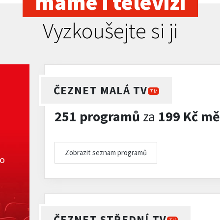
máme i televizi
Vyzkoušejte si ji
ČEZNET MALÁ TV
TV
251 programů
za
199 Kč mě
Zobrazit seznam programů
ko
ČEZNET STŘEDNÍ TV