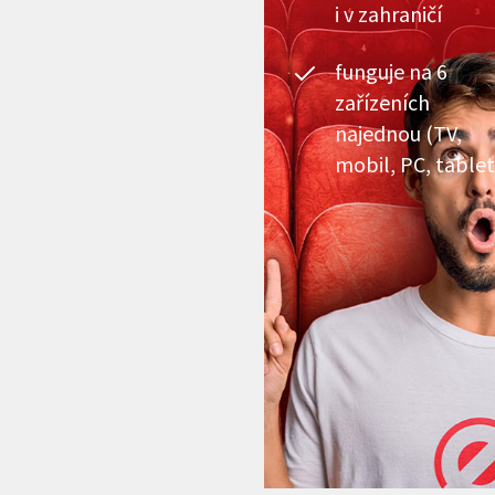
i v zahraničí
funguje na 6
zařízeních
najednou (TV,
mobil, PC, tablet