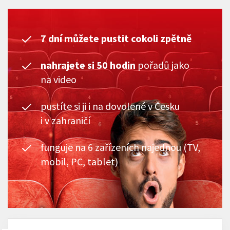
7 dní můžete pustit cokoli zpětně
nahrajete si 50 hodin
pořadů jako
na video
pustíte si ji i na dovolené v Česku
i v zahraničí
funguje na 6 zařízeních najednou (TV,
mobil, PC, tablet)