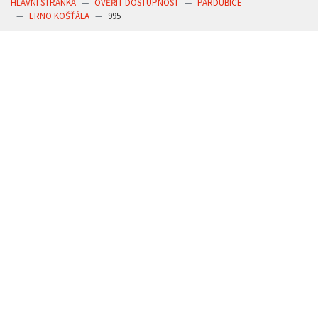
HLAVNÍ STRÁNKA
OVĚŘIT DOSTUPNOST
PARDUBICE
ERNO KOŠŤÁLA
995