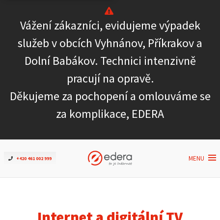
Vážení zákazníci, evidujeme výpadek
Ověřit dostupnost
služeb v obcích Vyhnánov, Příkrakov a
Dolní Babákov. Technici intenzivně
Internet
pracují na opravě.
ČEZNET TV
Děkujeme za pochopení a omlouváme se
za komplikace, EDERA
Podpora
Pro firmy
MENU
+420 461 002 999
Kontakt
Internet a digitální TV