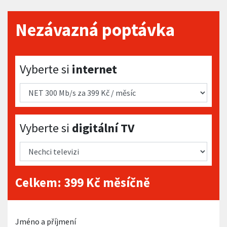
Nezávazná poptávka
Vyberte si internet
Vyberte si
internet
Vyberte si digitální TV
Vyberte si
digitální TV
Celkem:
399
Kč měsíčně
Jméno a příjmení