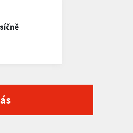
síčně
nás