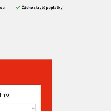
bou
Žádné skryté poplatky
í TV