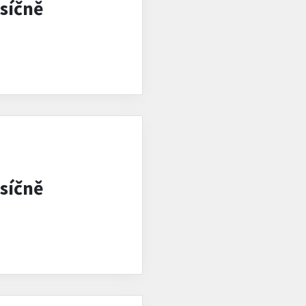
síčně
síčně