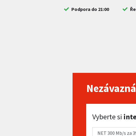
Podpora do 21:00
Ře
Nezávazná
Vyberte si internet
Vyberte si
int