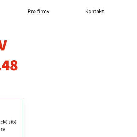
Pro firmy
Kontakt
TV
148
cké sítě
jte