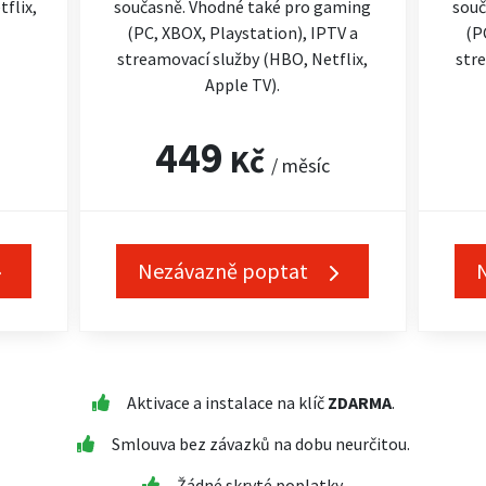
flix,
současně. Vhodné také pro gaming
souč
(PC, XBOX, Playstation), IPTV a
(P
streamovací služby (HBO, Netflix,
stre
Apple TV).
449
Kč
/ měsíc
Nezávazně poptat
Aktivace a instalace na klíč
ZDARMA
.
Smlouva bez závazků na dobu neurčitou.
Žádné skryté poplatky.