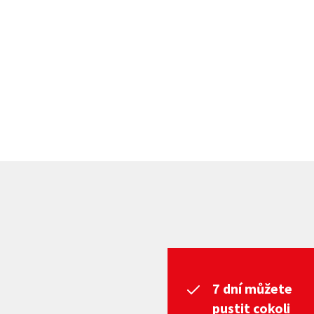
7 dní můžete
pustit cokoli