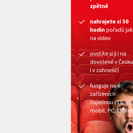
zpětně
nahrajete si 50
hodin
pořadů ja
na video
pustíte si ji i na
dovolené v Česku
i v zahraničí
funguje na 6
zařízeních
najednou (TV,
mobil, PC, tablet