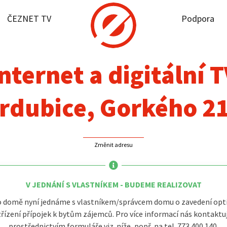
ČEZNET TV
Podpora
it dostupnost
rnet
nternet a digitální 
NET TV
rdubice, Gorkého 2
pora
Změnit adresu
firmy
akt
V JEDNÁNÍ S VLASTNÍKEM - BUDEME REALIZOVAT
 domě nyní jednáme s vlastníkem/správcem domu o zavedení opti
zřízení přípojek k bytům zájemců. Pro více informací nás kontaktu
prostřednictvím formuláře viz. níže, popř. na tel. 773 400 140.