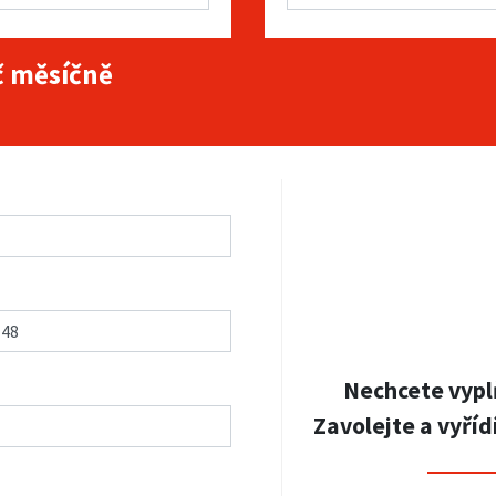
 měsíčně
Nechcete vypl
Zavolejte a vyříd