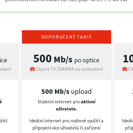
DOPORUČENÝ TARIF
500
1
Mb/s
ice
po optice
ušení
Chytrá TV ZDARMA na vyzkoušení
Ch
500 Mb/s
upload
é
Stabilní internet pro
aktivní
uživatele.
žití.
Ideální internet pro rodinné využití a
Ideál
připojení více uživatelů či zařízení
přip