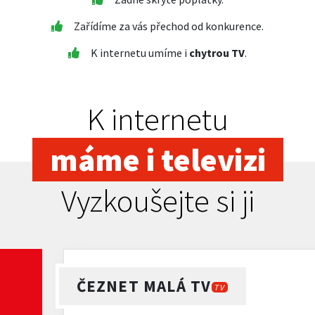
Zařídíme za vás přechod od konkurence.
K internetu umíme i
chytrou TV
.
K internetu
máme i televizi
Vyzkoušejte si ji
ČEZNET MALÁ TV
TV