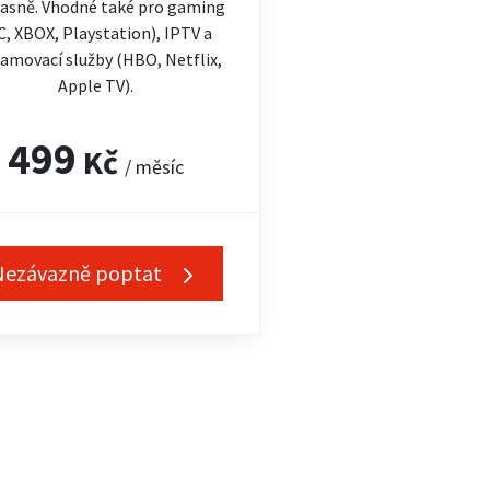
asně. Vhodné také pro gaming
C, XBOX, Playstation), IPTV a
amovací služby (HBO, Netflix,
Apple TV).
499
Kč
/ měsíc
Nezávazně poptat