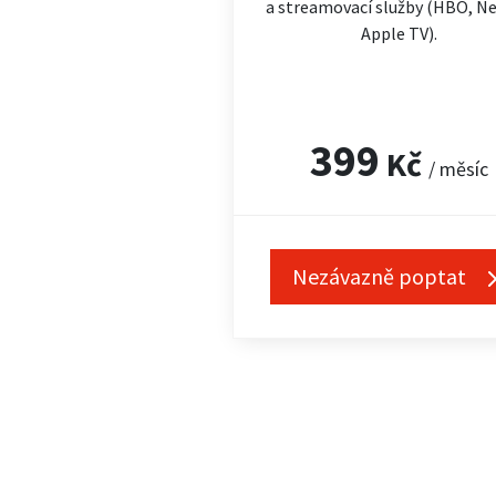
a streamovací služby (HBO, Net
Apple TV).
399
Kč
/ měsíc
Nezávazně poptat