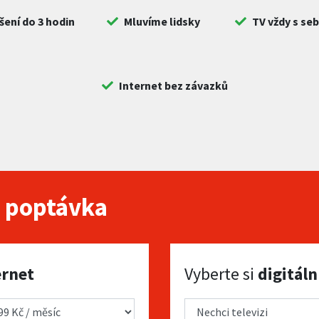
šení do 3 hodin
Mluvíme lidsky
TV vždy s se
Internet bez závazků
 poptávka
Vyberte si digitální TV
ernet
Vyberte si
digitáln