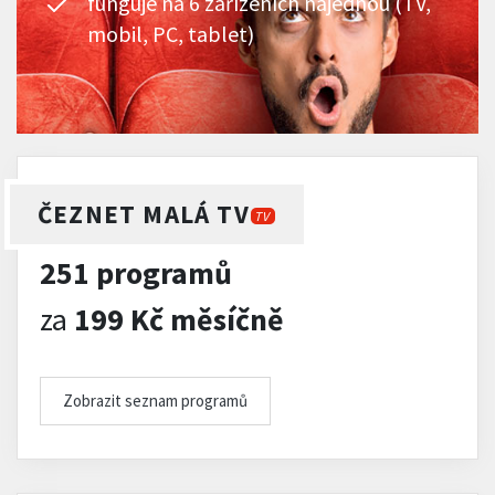
funguje na 6 zařízeních najednou (TV,
mobil, PC, tablet)
ČEZNET MALÁ TV
TV
251 programů
za
199 Kč měsíčně
Zobrazit seznam programů