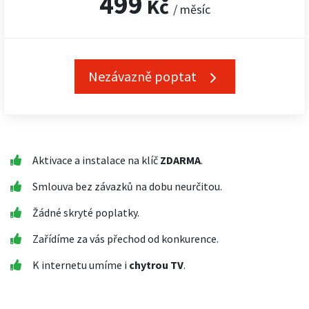
499
Kč
/ měsíc
Nezávazně poptat
Aktivace a instalace na klíč
ZDARMA
.
Smlouva bez závazků na dobu neurčitou.
Žádné skryté poplatky.
Zařídíme za vás přechod od konkurence.
K internetu umíme i
chytrou TV
.