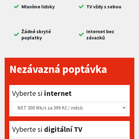
Mluvíme lidsky
TV vždy s sebou
Žádné skryté
Internet bez
poplatky
závazků
Nezávazná poptávka
Vyberte si internet
Vyberte si
internet
Vyberte si digitální TV
Vyberte si
digitální TV