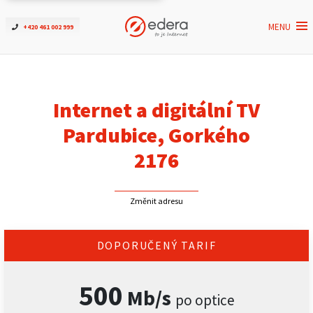
MENU
+420 461 002 999
Ověřit dostupnost
Internet
Internet a digitální TV
ČEZNET TV
Pardubice, Gorkého
2176
Podpora
Změnit adresu
Pro firmy
Kontakt
DOPORUČENÝ TARIF
500
Mb/s
po optice