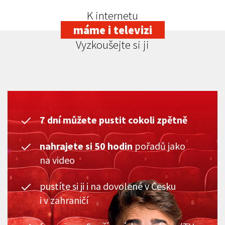
K internetu
máme i televizi
Vyzkoušejte si ji
7 dní můžete pustit cokoli zpětně
nahrajete si 50 hodin
pořadů jako
na video
pustíte si ji i na dovolené v Česku
i v zahraničí