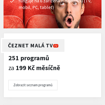
funguje na 6 zařízeních najednou (TV,
mobil, PC, tablet)
ČEZNET MALÁ TV
TV
251 programů
za
199 Kč měsíčně
Zobrazit seznam programů