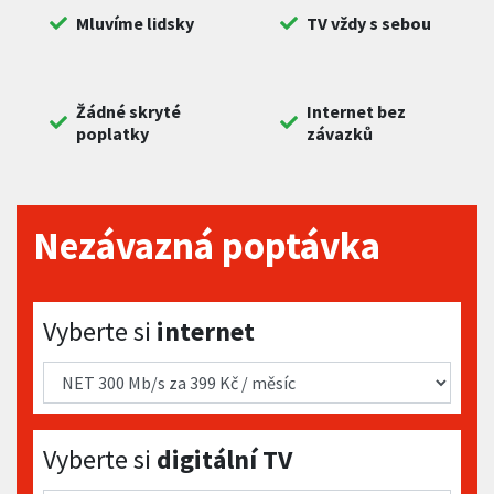
Mluvíme lidsky
TV vždy s sebou
Žádné skryté
Internet bez
poplatky
závazků
Nezávazná poptávka
Vyberte si internet
Vyberte si
internet
Vyberte si digitální TV
Vyberte si
digitální TV