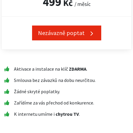
499
Kč
/ měsíc
Nezávazně poptat
Aktivace a instalace na klíč
ZDARMA
.
Smlouva bez závazků na dobu neurčitou.
Žádné skryté poplatky.
Zařídíme za vás přechod od konkurence.
K internetu umíme i
chytrou TV
.