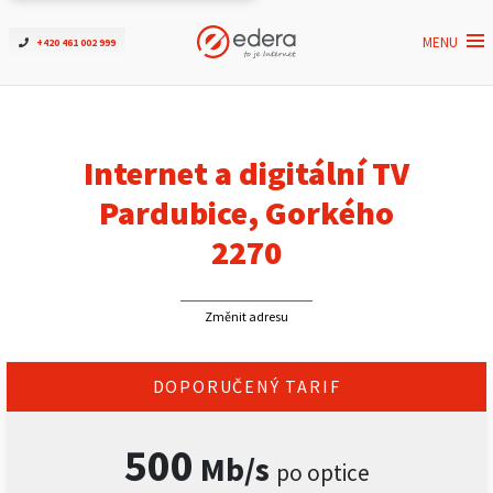
MENU
+420 461 002 999
Ověřit dostupnost
Internet
Internet a digitální TV
ČEZNET TV
Pardubice, Gorkého
2270
Podpora
Změnit adresu
Pro firmy
Kontakt
DOPORUČENÝ TARIF
500
Mb/s
po optice