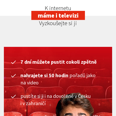
K internetu
máme i televizi
Vyzkoušejte si ji
7 dní můžete pustit cokoli zpětně
nahrajete si 50 hodin
pořadů jako
na video
pustíte si ji i na dovolené v Česku
i v zahraničí