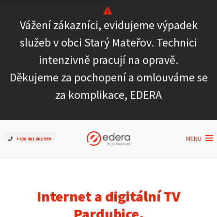
Vážení zákazníci, evidujeme výpadek
Ověřit dostupnost
služeb v obci Starý Mateřov. Technici
intenzivně pracují na opravě.
Internet
Děkujeme za pochopení a omlouváme se
ČEZNET TV
za komplikace, EDERA
Podpora
MENU
+420 461 002 999
Pro firmy
Kontakt
Internet a digitální TV
Pardubice,