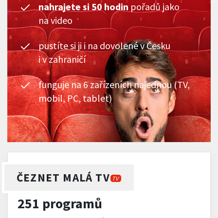
nahrajete si 50 hodin
pořadů jako
na video
pustíte si ji i na dovolené v Česku
i v zahraničí
funguje na 6 zařízeních najednou (TV,
mobil, PC, tablet)
ČEZNET MALÁ TV
TV
251 programů