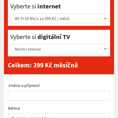
Vyberte si internet
Vyberte si
internet
Vyberte si digitální TV
Vyberte si
digitální TV
Celkem:
399
Kč měsíčně
Jméno a příjmení
Adresa