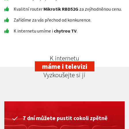
Kvalitní router
Mikrotik RBD52G
za zvýhodněnou cenu.
Zařídíme za vás přechod od konkurence.
K internetu umíme i
chytrou TV
.
K internetu
máme i televizi
Vyzkoušejte si ji
7 dní můžete pustit cokoli zpětně