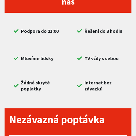
nás
Podpora do 21:00
Řešení do 3 hodin
Mluvíme lidsky
TV vždy s sebou
Žádné skryté
Internet bez
poplatky
závazků
Nezávazná poptávka