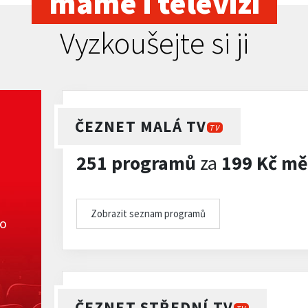
máme i televizi
Vyzkoušejte si ji
ČEZNET MALÁ TV
TV
251 programů
za
199 Kč mě
Zobrazit seznam programů
ko
ČEZNET STŘEDNÍ TV