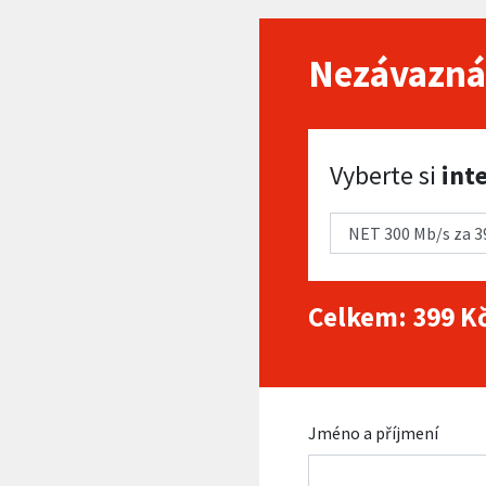
Nezávazná
Vyberte si internet
Vyberte si
int
Celkem:
399
Kč
Jméno a příjmení