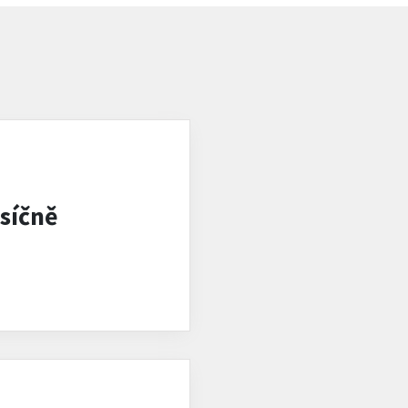
síčně