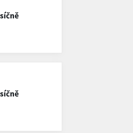
síčně
síčně