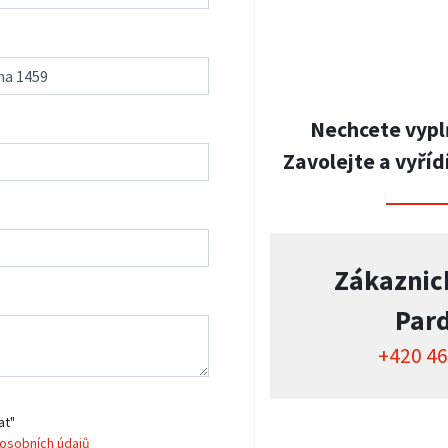
Nechcete vypl
Zavolejte a vyříd
Zákaznic
Par
+420 46
at"
osobních údajů