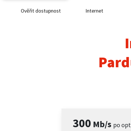
Ověřit dostupnost
Internet
Ověř
Inte
I
ČEZ
Pard
Pod
Pro 
Kont
300
Mb/s
po opt