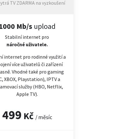
ytrá TV ZDARMA na vyzkoušení
1000 Mb/s
upload
Stabilní internet pro
náročné
uživatele.
ní internet pro rodinné využití a
ojení více uživatelů či zařízení
asně. Vhodné také pro gaming
C, XBOX, Playstation), IPTV a
amovací služby (HBO, Netflix,
Apple TV).
499
Kč
/ měsíc