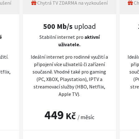
ušení
Chytrá TV ZDARMA na vyzkoušení
Ch
500 Mb/s
upload
é
Stabilní internet pro
aktivní
uživatele.
žití.
Ideální internet pro rodinné využití a
Ideál
připojení více uživatelů či zařízení
přip
flix,
současně. Vhodné také pro gaming
souč
(PC, XBOX, Playstation), IPTV a
(P
streamovací služby (HBO, Netflix,
stre
Apple TV).
449
Kč
/ měsíc