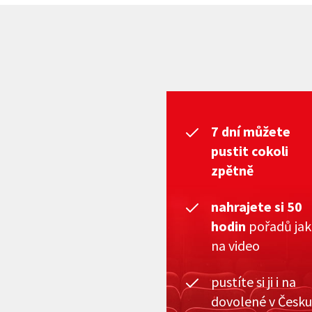
7 dní můžete
pustit cokoli
zpětně
nahrajete si 50
hodin
pořadů ja
na video
pustíte si ji i na
dovolené v Česku