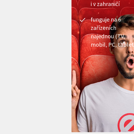
i v zahraničí
funguje na 6
zařízeních
najednou (TV,
mobil, PC, tablet