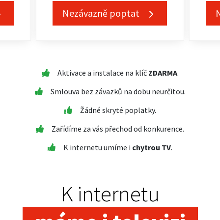
Nezávazně poptat
Aktivace a instalace na klíč
ZDARMA
.
Smlouva bez závazků na dobu neurčitou.
Žádné skryté poplatky.
Zařídíme za vás přechod od konkurence.
K internetu umíme i
chytrou TV
.
K internetu