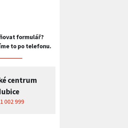
ňovat formulář?
íme to po telefonu.
ké centrum
dubice
1 002 999