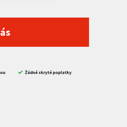
nás
bou
Žádné skryté poplatky