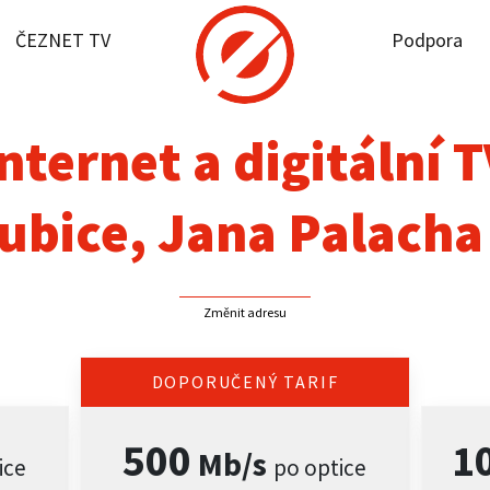
ČEZNET TV
Podpora
it dostupnost
rnet
nternet a digitální 
NET TV
ubice, Jana Palacha
pora
Změnit adresu
firmy
akt
DOPORUČENÝ TARIF
500
1
Mb/s
ice
po optice