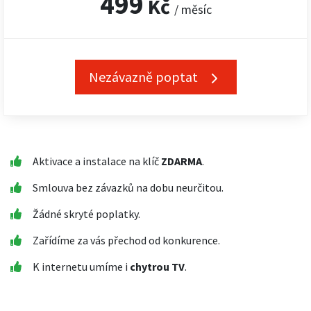
499
Kč
/ měsíc
Nezávazně poptat
Aktivace a instalace na klíč
ZDARMA
.
Smlouva bez závazků na dobu neurčitou.
Žádné skryté poplatky.
Zařídíme za vás přechod od konkurence.
K internetu umíme i
chytrou TV
.