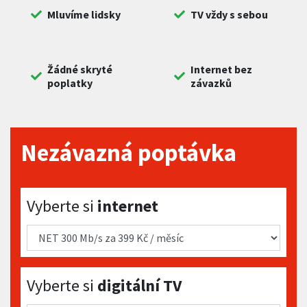
Mluvíme lidsky
TV vždy s sebou
Žádné skryté
Internet bez
poplatky
závazků
Nezávazná poptávka
Vyberte si internet
Vyberte si
internet
Vyberte si digitální TV
Vyberte si
digitální TV