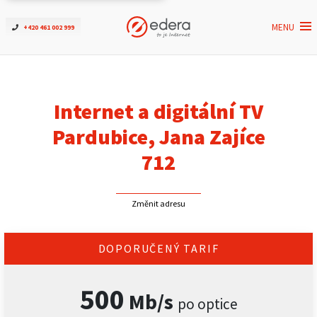
MENU
+420 461 002 999
Ověřit dostupnost
Internet
Internet a digitální TV
ČEZNET TV
Pardubice, Jana Zajíce
712
Podpora
Změnit adresu
Pro firmy
Kontakt
DOPORUČENÝ TARIF
500
Mb/s
po optice