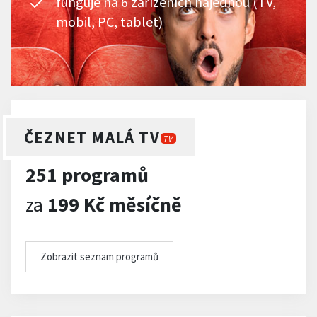
funguje na 6 zařízeních najednou (TV,
mobil, PC, tablet)
ČEZNET MALÁ TV
TV
251 programů
za
199 Kč měsíčně
Zobrazit seznam programů