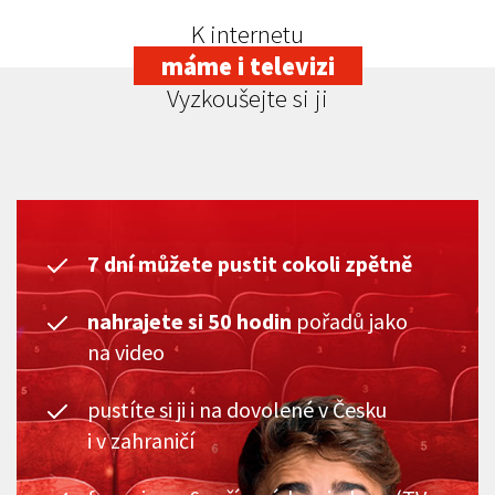
K internetu
máme i televizi
Vyzkoušejte si ji
7 dní můžete pustit cokoli zpětně
nahrajete si 50 hodin
pořadů jako
na video
pustíte si ji i na dovolené v Česku
i v zahraničí