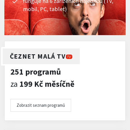
funguje na 6 zařízeních najednou (TV,
mobil, PC, tablet)
ČEZNET MALÁ TV
TV
251 programů
za
199 Kč měsíčně
Zobrazit seznam programů