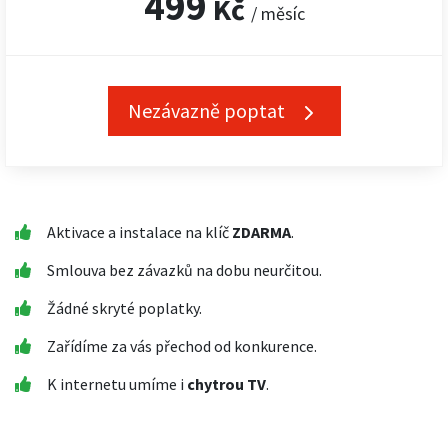
499
Kč
/ měsíc
Nezávazně poptat
Aktivace a instalace na klíč
ZDARMA
.
Smlouva bez závazků na dobu neurčitou.
Žádné skryté poplatky.
Zařídíme za vás přechod od konkurence.
K internetu umíme i
chytrou TV
.