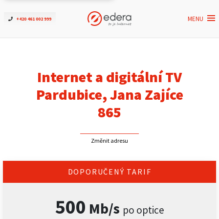
MENU
+420 461 002 999
Ověřit dostupnost
Internet
Internet a digitální TV
ČEZNET TV
Pardubice, Jana Zajíce
865
Podpora
Změnit adresu
Pro firmy
Kontakt
DOPORUČENÝ TARIF
500
Mb/s
po optice