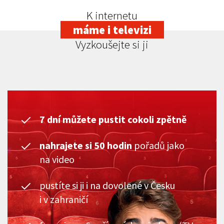
K internetu
máme i televizi
Vyzkoušejte si ji
7 dní můžete pustit cokoli zpětně
nahrajete si 50 hodin
pořadů jako
na video
pustíte si ji i na dovolené v Česku
i v zahraničí