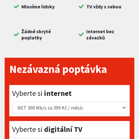
Mluvíme lidsky
TV vždy s sebou
Žádné skryté
Internet bez
poplatky
závazků
Nezávazná poptávka
Vyberte si internet
Vyberte si
internet
Vyberte si digitální TV
Vyberte si
digitální TV