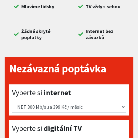
Mluvíme lidsky
TV vždy s sebou
Žádné skryté
Internet bez
poplatky
závazků
Nezávazná poptávka
Vyberte si internet
Vyberte si
internet
Vyberte si digitální TV
Vyberte si
digitální TV