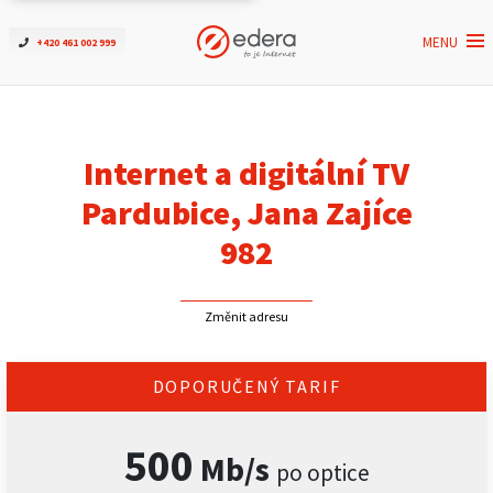
MENU
+420 461 002 999
Ověřit dostupnost
Internet
Internet a digitální TV
ČEZNET TV
Pardubice, Jana Zajíce
982
Podpora
Změnit adresu
Pro firmy
Kontakt
DOPORUČENÝ TARIF
500
Mb/s
po optice