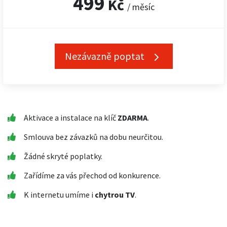
499
Kč
/ měsíc
Nezávazně poptat
Aktivace a instalace na klíč
ZDARMA
.
Smlouva bez závazků na dobu neurčitou.
Žádné skryté poplatky.
Zařídíme za vás přechod od konkurence.
K internetu umíme i
chytrou TV
.