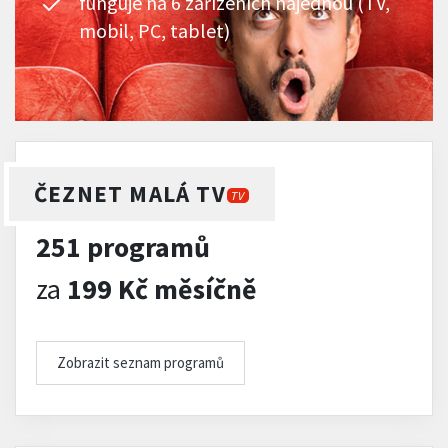
funguje na 6 zařízeních najednou (TV,
mobil, PC, tablet)
ČEZNET MALÁ TV
TV
251 programů
za
199 Kč měsíčně
Zobrazit seznam programů