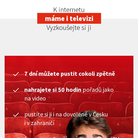
K internetu
máme i televizi
Vyzkoušejte si ji
7 dní můžete pustit cokoli zpětně
nahrajete si 50 hodin
pořadů jako
na video
pustíte si ji i na dovolené v Česku
i v zahraničí