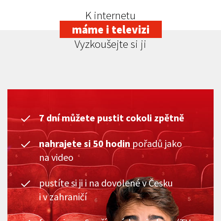
K internetu
máme i televizi
Vyzkoušejte si ji
7 dní můžete pustit cokoli zpětně
nahrajete si 50 hodin
pořadů jako
na video
pustíte si ji i na dovolené v Česku
i v zahraničí