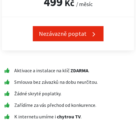
499
Kč
/ měsíc
Nezávazně poptat
Aktivace a instalace na klíč
ZDARMA
.
Smlouva bez závazků na dobu neurčitou.
Žádné skryté poplatky.
Zařídíme za vás přechod od konkurence.
K internetu umíme i
chytrou TV
.