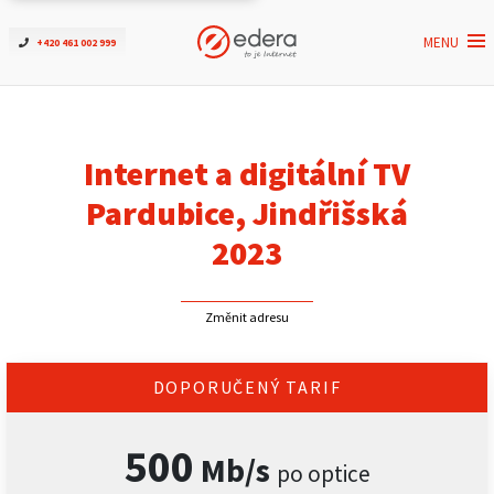
MENU
+420 461 002 999
Ověřit dostupnost
Internet
Internet a digitální TV
ČEZNET TV
Pardubice, Jindřišská
2023
Podpora
Změnit adresu
Pro firmy
Kontakt
DOPORUČENÝ TARIF
500
Mb/s
po optice