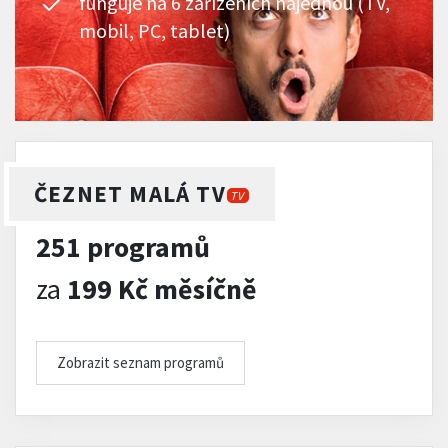
funguje na 6 zařízeních najednou (TV,
mobil, PC, tablet)
ČEZNET MALÁ TV
TV
251 programů
za
199 Kč měsíčně
Zobrazit seznam programů