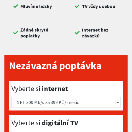
Mluvíme lidsky
TV vždy s sebou
Žádné skryté
Internet bez
poplatky
závazků
Nezávazná poptávka
Vyberte si internet
Vyberte si
internet
Vyberte si digitální TV
Vyberte si
digitální TV