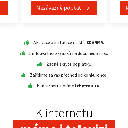
Nezávazně poptat
Aktivace a instalace na klíč
ZDARMA
.
Smlouva bez závazků na dobu neurčitou.
Žádné skryté poplatky.
Zařídíme za vás přechod od konkurence.
K internetu umíme i
chytrou TV
.
K internetu