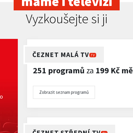
máme i televizi
Vyzkoušejte si ji
ČEZNET MALÁ TV
TV
251 programů
za
199 Kč mě
Zobrazit seznam programů
ko
ČEZNET STŘEDNÍ TV