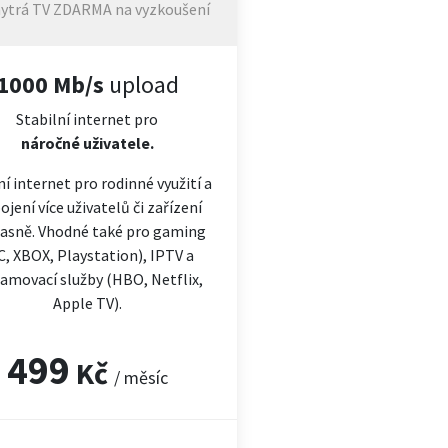
ytrá TV ZDARMA na vyzkoušení
1000 Mb/s
upload
Stabilní internet pro
náročné
uživatele.
ní internet pro rodinné využití a
ojení více uživatelů či zařízení
asně. Vhodné také pro gaming
C, XBOX, Playstation), IPTV a
amovací služby (HBO, Netflix,
Apple TV).
499
Kč
/ měsíc