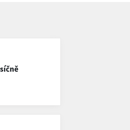
síčně