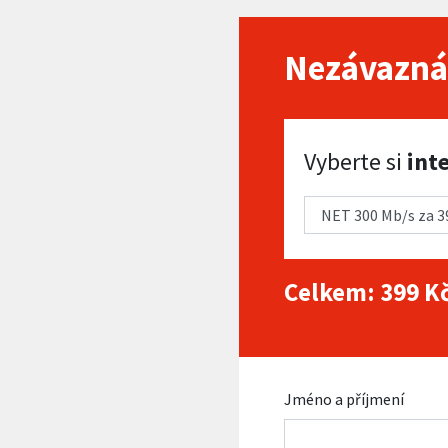
Nezávazná
Vyberte si internet
Vyberte si
int
Celkem:
399
Kč
Jméno a příjmení