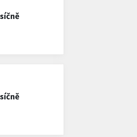
síčně
síčně