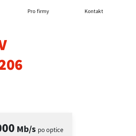
Pro firmy
Kontakt
TV
2206
000
Mb/s
po optice