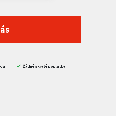
nás
bou
Žádné skryté poplatky