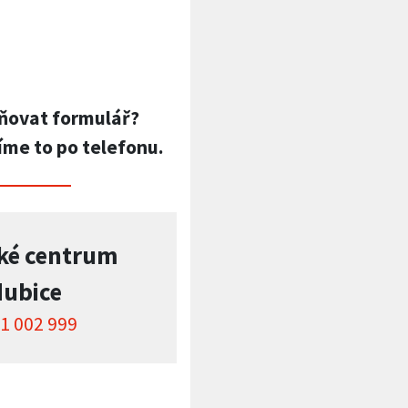
ňovat formulář?
íme to po telefonu.
ké centrum
dubice
1 002 999