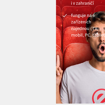
i v zahraničí
funguje na 6
zařízeních
najednou (TV,
mobil, PC, tablet