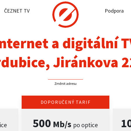
ČEZNET TV
Podpora
it dostupnost
rnet
nternet a digitální 
NET TV
dubice, Jiránkova 
pora
Změnit adresu
firmy
akt
DOPORUČENÝ TARIF
500
1
Mb/s
ice
po optice