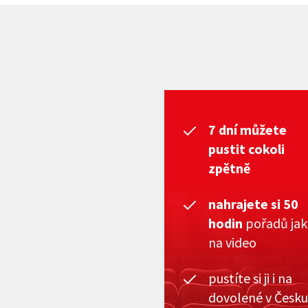
7 dní můžete
pustit cokoli
zpětně
nahrajete si 50
hodin
pořadů ja
na video
pustíte si ji i na
dovolené v Česku