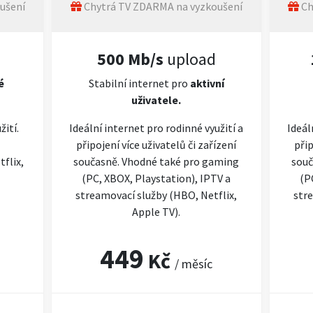
ušení
Chytrá TV ZDARMA na vyzkoušení
Ch
500 Mb/s
upload
é
Stabilní internet pro
aktivní
uživatele.
žití.
Ideální internet pro rodinné využití a
Ideál
připojení více uživatelů či zařízení
přip
flix,
současně. Vhodné také pro gaming
souč
(PC, XBOX, Playstation), IPTV a
(P
streamovací služby (HBO, Netflix,
stre
Apple TV).
449
Kč
/ měsíc