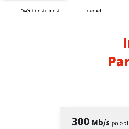
Ověřit dostupnost
Internet
Ověř
Inte
I
ČEZ
Par
Pod
Pro 
Kont
300
Mb/s
po opt