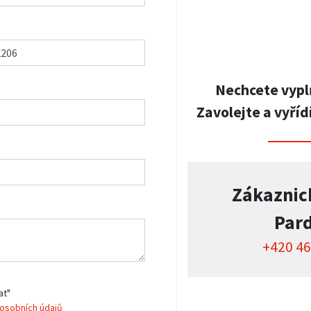
Nechcete vypl
Zavolejte a vyříd
Zákaznic
Par
+420 46
at"
osobních údajů