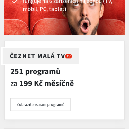
funguje na 6 zařízeních najednou (TV,
mobil, PC, tablet)
ČEZNET MALÁ TV
TV
251 programů
za
199 Kč měsíčně
Zobrazit seznam programů