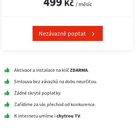
499
Kč
/ měsíc
Nezávazně poptat
Aktivace a instalace na klíč
ZDARMA
.
Smlouva bez závazků na dobu neurčitou.
Žádné skryté poplatky.
Zařídíme za vás přechod od konkurence.
K internetu umíme i
chytrou TV
.