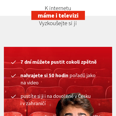
K internetu
máme i televizi
Vyzkoušejte si ji
7 dní můžete pustit cokoli zpětně
nahrajete si 50 hodin
pořadů jako
na video
pustíte si ji i na dovolené v Česku
i v zahraničí