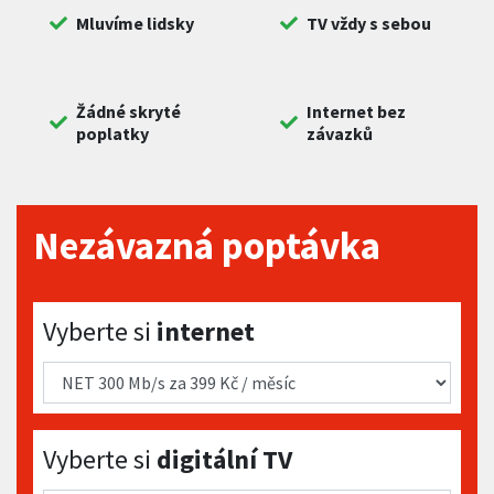
Mluvíme lidsky
TV vždy s sebou
Žádné skryté
Internet bez
poplatky
závazků
Nezávazná poptávka
Vyberte si internet
Vyberte si
internet
Vyberte si digitální TV
Vyberte si
digitální TV