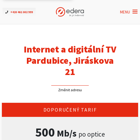
MENU
+420 461 002 999
Ověřit dostupnost
Internet
Internet a digitální TV
ČEZNET TV
Pardubice, Jiráskova
21
Podpora
Změnit adresu
Pro firmy
Kontakt
DOPORUČENÝ TARIF
500
Mb/s
po optice