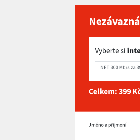
Nezávazná
Vyberte si internet
Vyberte si
int
Celkem:
399
Kč
Jméno a příjmení