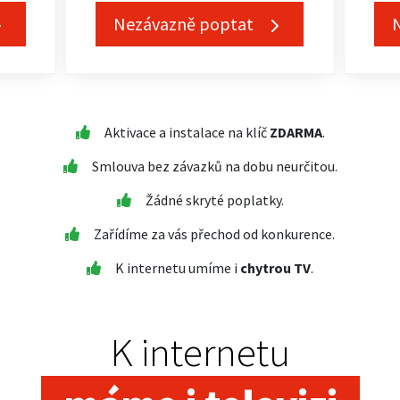
Nezávazně poptat
Aktivace a instalace na klíč
ZDARMA
.
Smlouva bez závazků na dobu neurčitou.
Žádné skryté poplatky.
Zařídíme za vás přechod od konkurence.
K internetu umíme i
chytrou TV
.
K internetu