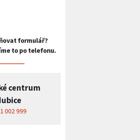
ňovat formulář?
íme to po telefonu.
ké centrum
dubice
1 002 999