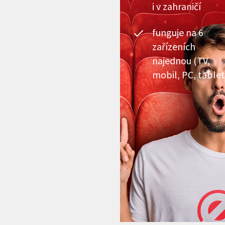
i v zahraničí
funguje na 6
zařízeních
najednou (TV,
mobil, PC, tablet