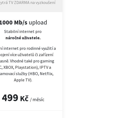
ytrá TV ZDARMA na vyzkoušení
1000 Mb/s
upload
Stabilní internet pro
náročné
uživatele.
ní internet pro rodinné využití a
ojení více uživatelů či zařízení
asně. Vhodné také pro gaming
C, XBOX, Playstation), IPTV a
amovací služby (HBO, Netflix,
Apple TV).
499
Kč
/ měsíc