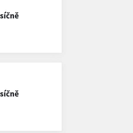
síčně
síčně