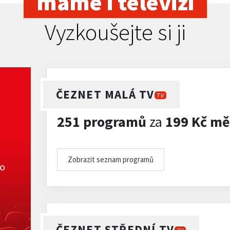
máme i televizi
Vyzkoušejte si ji
ČEZNET MALÁ TV
TV
251 programů
za
199 Kč mě
Zobrazit seznam programů
ko
ČEZNET STŘEDNÍ TV