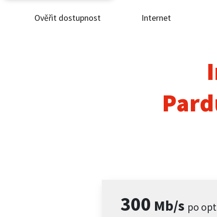
Ověřit dostupnost
Internet
Ověř
Inte
I
ČEZ
Pard
Pod
Pro 
Kont
300
Mb/s
po opt