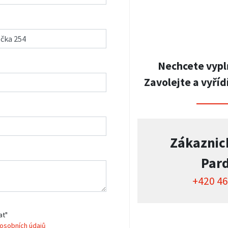
Nechcete vypl
Zavolejte a vyříd
Zákaznic
Par
+420 46
at"
osobních údajů