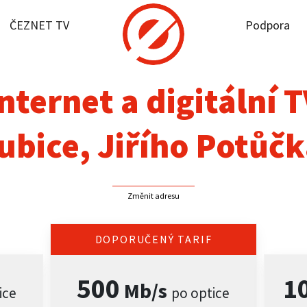
ČEZNET TV
Podpora
it dostupnost
rnet
nternet a digitální 
NET TV
ubice, Jiřího Potůčk
pora
Změnit adresu
firmy
akt
DOPORUČENÝ TARIF
500
1
Mb/s
ice
po optice