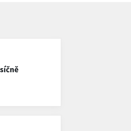
síčně