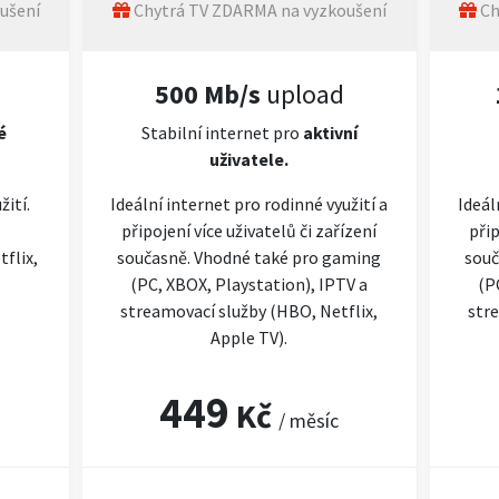
ušení
Chytrá TV ZDARMA na vyzkoušení
Ch
500 Mb/s
upload
é
Stabilní internet pro
aktivní
uživatele.
žití.
Ideální internet pro rodinné využití a
Ideál
připojení více uživatelů či zařízení
přip
flix,
současně. Vhodné také pro gaming
souč
(PC, XBOX, Playstation), IPTV a
(P
streamovací služby (HBO, Netflix,
stre
Apple TV).
449
Kč
/ měsíc