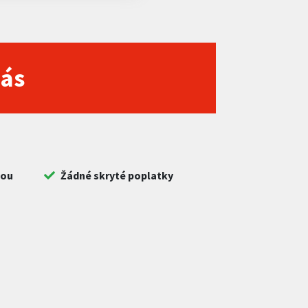
nás
bou
Žádné skryté poplatky