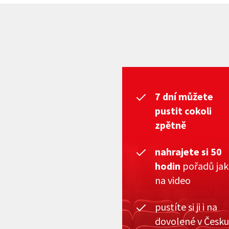
7 dní můžete
pustit cokoli
zpětně
nahrajete si 50
hodin
pořadů ja
na video
pustíte si ji i na
dovolené v Česku