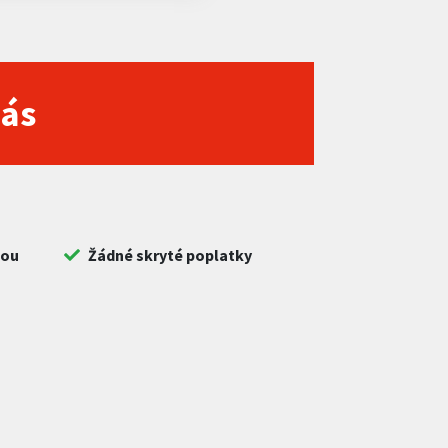
nás
bou
Žádné skryté poplatky