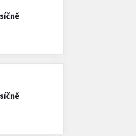
síčně
síčně