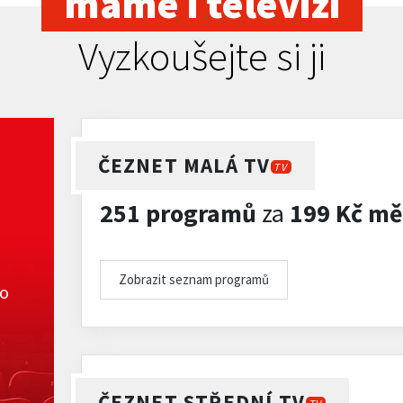
máme i televizi
Vyzkoušejte si ji
ČEZNET MALÁ TV
TV
251 programů
za
199 Kč mě
Zobrazit seznam programů
ko
ČEZNET STŘEDNÍ TV