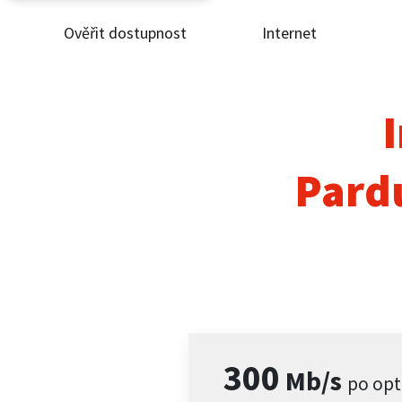
Ověřit dostupnost
Internet
Ověř
Inte
I
ČEZ
Pardu
Pod
Pro 
Kont
300
Mb/s
po opt