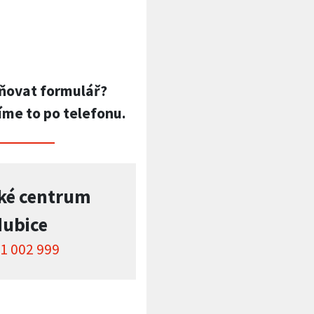
ňovat formulář?
íme to po telefonu.
ké centrum
dubice
1 002 999