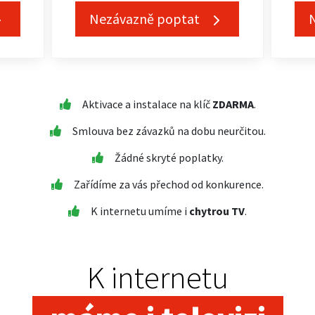
Nezávazně poptat
Aktivace a instalace na klíč
ZDARMA
.
Smlouva bez závazků na dobu neurčitou.
Žádné skryté poplatky.
Zařídíme za vás přechod od konkurence.
K internetu umíme i
chytrou TV
.
K internetu