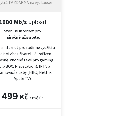
ytrá TV ZDARMA na vyzkoušení
1000 Mb/s
upload
Stabilní internet pro
náročné
uživatele.
ní internet pro rodinné využití a
ojení více uživatelů či zařízení
asně. Vhodné také pro gaming
C, XBOX, Playstation), IPTV a
amovací služby (HBO, Netflix,
Apple TV).
499
Kč
/ měsíc