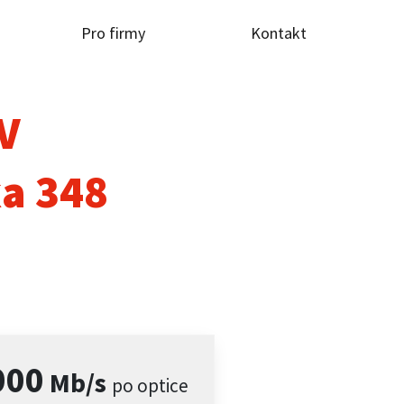
Pro firmy
Kontakt
TV
ka 348
000
Mb/s
po optice