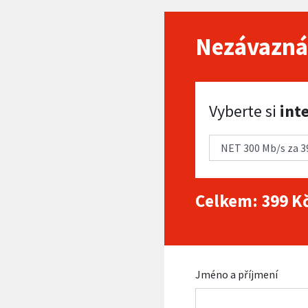
Nezávazná
Vyberte si internet
Vyberte si
int
Celkem:
399
Kč
Jméno a příjmení