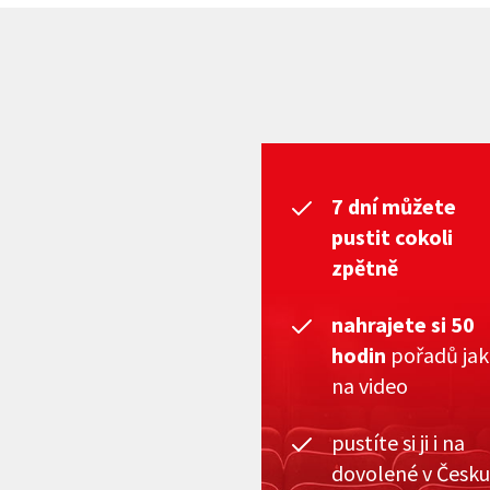
7 dní můžete
pustit cokoli
zpětně
nahrajete si 50
hodin
pořadů ja
na video
pustíte si ji i na
dovolené v Česku