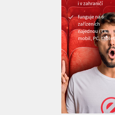
i v zahraničí
funguje na 6
zařízeních
najednou (TV,
mobil, PC, tablet