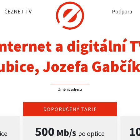
ČEZNET TV
Podpora
it dostupnost
rnet
nternet a digitální 
NET TV
bice, Jozefa Gabčí
pora
Změnit adresu
firmy
akt
DOPORUČENÝ TARIF
500
1
Mb/s
ice
po optice