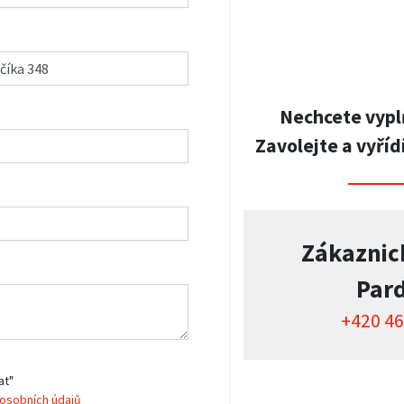
Nechcete vypl
Zavolejte a vyříd
Zákaznic
Par
+420 46
at"
osobních údajů