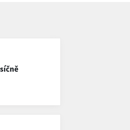
síčně