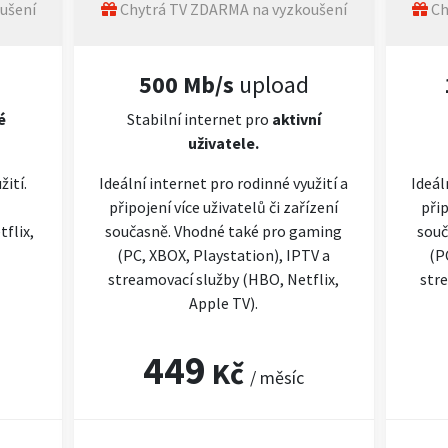
ušení
Chytrá TV ZDARMA na vyzkoušení
Ch
500 Mb/s
upload
é
Stabilní internet pro
aktivní
uživatele.
žití.
Ideální internet pro rodinné využití a
Ideál
připojení více uživatelů či zařízení
přip
flix,
současně. Vhodné také pro gaming
souč
(PC, XBOX, Playstation), IPTV a
(P
streamovací služby (HBO, Netflix,
stre
Apple TV).
449
Kč
/ měsíc