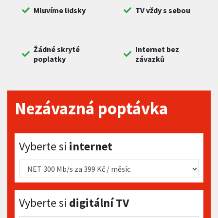
Mluvíme lidsky
TV vždy s sebou
Žádné skryté
Internet bez
poplatky
závazků
Nezávazná poptávka
Vyberte si internet
Vyberte si
internet
Vyberte si digitální TV
Vyberte si
digitální TV