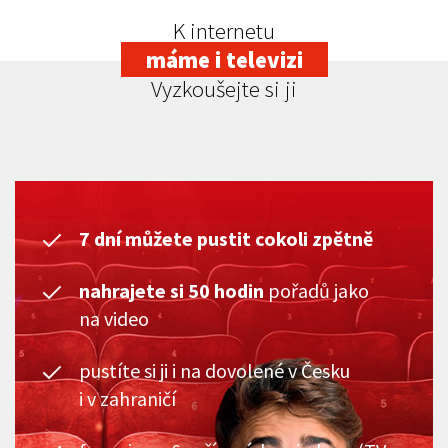
K internetu
máme i televizi
Vyzkoušejte si ji
7 dní můžete pustit cokoli zpětně
nahrajete si 50 hodin
pořadů jako
na video
pustíte si ji i na dovolené v Česku
i v zahraničí