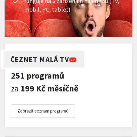
funguje na 6 zařízeních najednou (TV,
mobil, PC, tablet)
ČEZNET MALÁ TV
TV
251 programů
za
199 Kč měsíčně
Zobrazit seznam programů