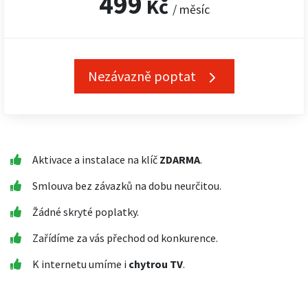
499
Kč
/ měsíc
Nezávazně poptat
Aktivace a instalace na klíč
ZDARMA
.
Smlouva bez závazků na dobu neurčitou.
Žádné skryté poplatky.
Zařídíme za vás přechod od konkurence.
K internetu umíme i
chytrou TV
.