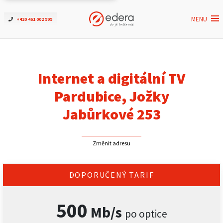
MENU
+420 461 002 999
Ověřit dostupnost
Internet
Internet a digitální TV
ČEZNET TV
Pardubice, Jožky
Jabůrkové 253
Podpora
Změnit adresu
Pro firmy
Kontakt
DOPORUČENÝ TARIF
500
Mb/s
po optice