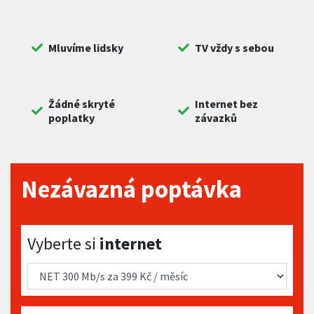
Mluvíme lidsky
TV vždy s sebou
Žádné skryté
Internet bez
poplatky
závazků
Nezávazná poptávka
Vyberte si internet
Vyberte si
internet