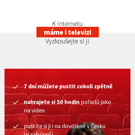
K internetu
máme i televizi
Vyzkoušejte si ji
7 dní můžete pustit cokoli zpětně
nahrajete si 50 hodin
pořadů jako
na video
pustíte si ji i na dovolené v Česku
i v zahraničí