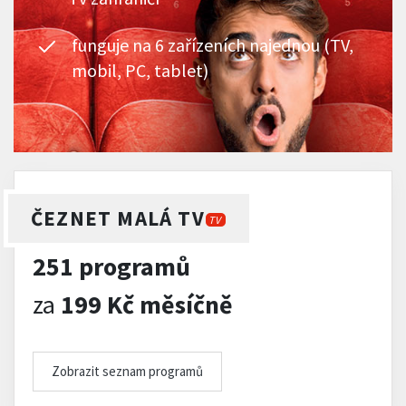
funguje na 6 zařízeních najednou (TV,
mobil, PC, tablet)
ČEZNET MALÁ TV
TV
251 programů
za
199 Kč měsíčně
Zobrazit seznam programů