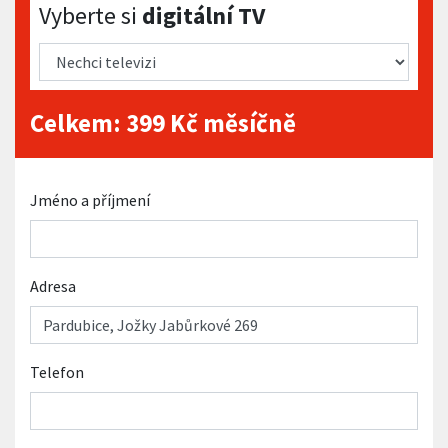
Vyberte si digitální TV
Vyberte si
digitální TV
Celkem:
399
Kč měsíčně
Jméno a příjmení
Adresa
Telefon