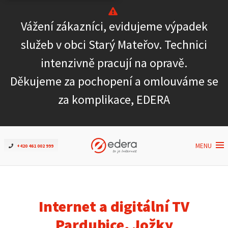
Vážení zákazníci, evidujeme výpadek
Ověřit dostupnost
služeb v obci Starý Mateřov. Technici
intenzivně pracují na opravě.
Internet
Děkujeme za pochopení a omlouváme se
ČEZNET TV
za komplikace, EDERA
Podpora
MENU
+420 461 002 999
Pro firmy
Kontakt
Internet a digitální TV
Pardubice, Jožky