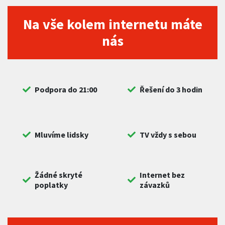
Na vše kolem internetu máte
nás
Podpora do 21:00
Řešení do 3 hodin
Mluvíme lidsky
TV vždy s sebou
Žádné skryté
Internet bez
poplatky
závazků