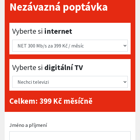
Nezávazná poptávka
Vyberte si internet
Vyberte si
internet
Vyberte si digitální TV
Vyberte si
digitální TV
Celkem:
399
Kč měsíčně
Jméno a příjmení