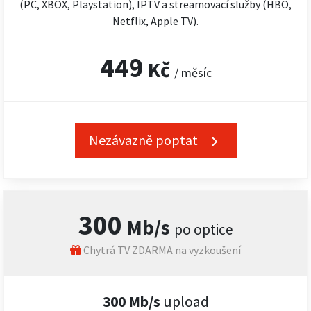
(PC, XBOX, Playstation), IPTV a streamovací služby (HBO,
Netflix, Apple TV).
449
Kč
/ měsíc
Nezávazně poptat
300
Mb/s
po optice
Chytrá TV ZDARMA na vyzkoušení
300 Mb/s
upload