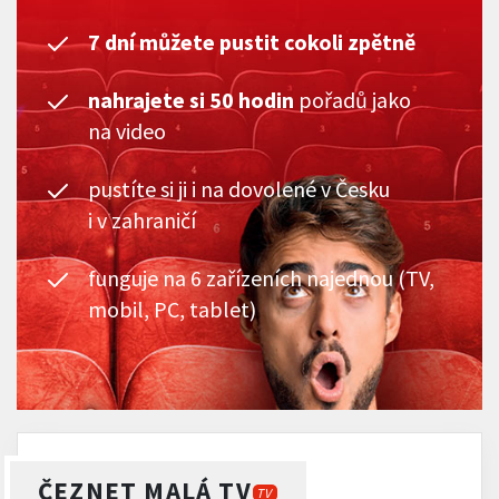
7 dní můžete pustit cokoli zpětně
nahrajete si 50 hodin
pořadů jako
na video
pustíte si ji i na dovolené v Česku
i v zahraničí
funguje na 6 zařízeních najednou (TV,
mobil, PC, tablet)
ČEZNET MALÁ TV
TV