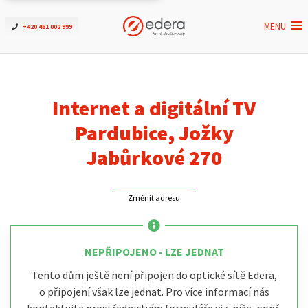
MENU
+420 461 002 999
Ověřit dostupnost
Internet
Internet a digitální TV
ČEZNET TV
Pardubice, Jožky
Jabůrkové 270
Podpora
Změnit adresu
Pro firmy
Kontakt
NEPŘIPOJENO - LZE JEDNAT
Tento dům ještě není připojen do optické sítě Edera,
o připojení však lze jednat. Pro více informací nás