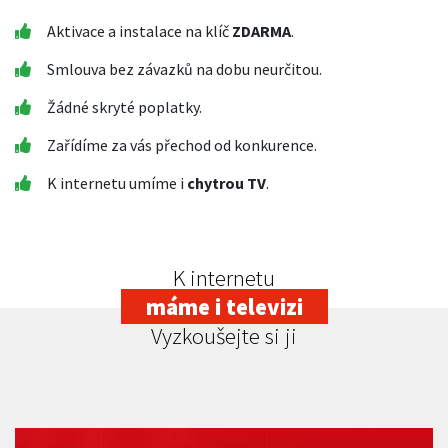
Aktivace a instalace na klíč
ZDARMA
.
Smlouva bez závazků na dobu neurčitou.
Žádné skryté poplatky.
Zařídíme za vás přechod od konkurence.
K internetu umíme i
chytrou TV
.
K internetu
máme i televizi
Vyzkoušejte si ji