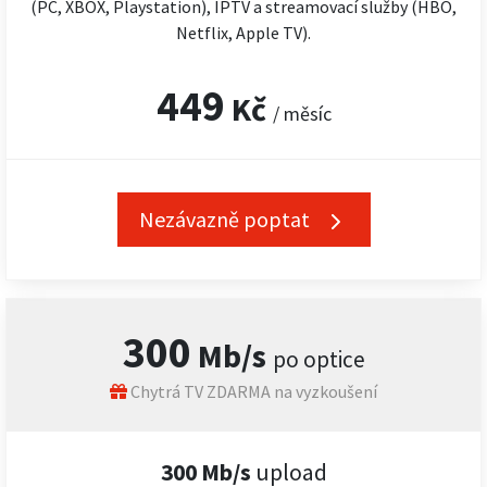
(PC, XBOX, Playstation), IPTV a streamovací služby (HBO,
Netflix, Apple TV).
449
Kč
/ měsíc
Nezávazně poptat
300
Mb/s
po optice
Chytrá TV ZDARMA na vyzkoušení
300 Mb/s
upload