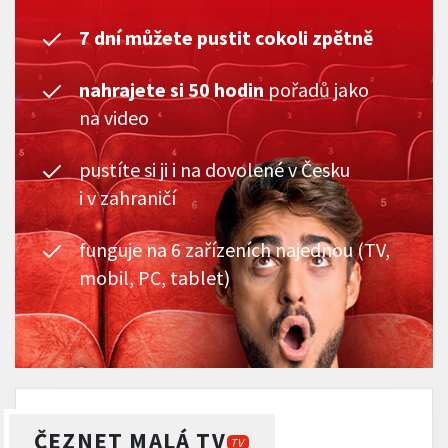
7 dní můžete pustit cokoli zpětně
nahrajete si 50 hodin
pořadů jako
na video
pustíte si ji i na dovolené v Česku
i v zahraničí
funguje na 6 zařízeních najednou (TV,
mobil, PC, tablet)
ČEZNET MALÁ TV
TV