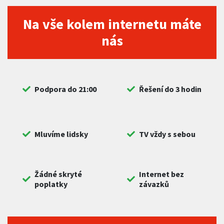
Na vše kolem internetu máte
nás
Podpora do 21:00
Řešení do 3 hodin
Mluvíme lidsky
TV vždy s sebou
Žádné skryté
Internet bez
poplatky
závazků