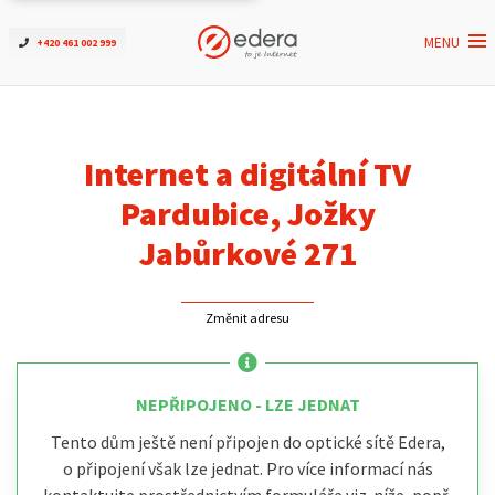
MENU
+420 461 002 999
Ověřit dostupnost
Internet
Internet a digitální TV
ČEZNET TV
Pardubice, Jožky
Jabůrkové 271
Podpora
Změnit adresu
Pro firmy
Kontakt
NEPŘIPOJENO - LZE JEDNAT
Tento dům ještě není připojen do optické sítě Edera,
o připojení však lze jednat. Pro více informací nás