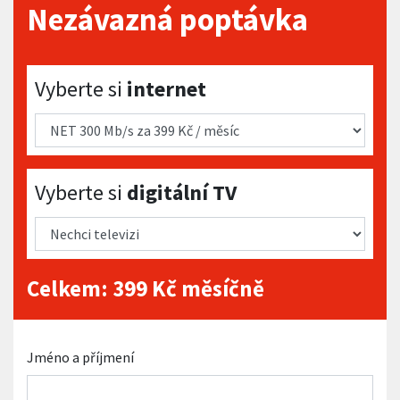
Nezávazná poptávka
Vyberte si internet
Vyberte si
internet
Vyberte si digitální TV
Vyberte si
digitální TV
Celkem:
399
Kč měsíčně
Jméno a příjmení