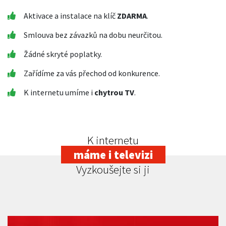
Aktivace a instalace na klíč
ZDARMA
.
Smlouva bez závazků na dobu neurčitou.
Žádné skryté poplatky.
Zařídíme za vás přechod od konkurence.
K internetu umíme i
chytrou TV
.
K internetu
máme i televizi
Vyzkoušejte si ji