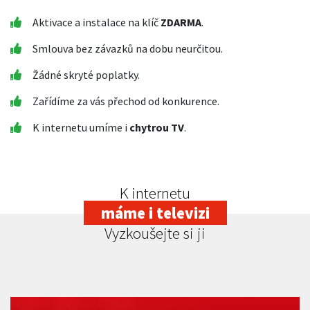
Aktivace a instalace na klíč
ZDARMA
.
Smlouva bez závazků na dobu neurčitou.
Žádné skryté poplatky.
Zařídíme za vás přechod od konkurence.
K internetu umíme i
chytrou TV
.
K internetu
máme i televizi
Vyzkoušejte si ji