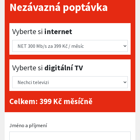
Nezávazná poptávka
Vyberte si internet
Vyberte si
internet
Vyberte si digitální TV
Vyberte si
digitální TV
Celkem:
399
Kč měsíčně
Jméno a příjmení