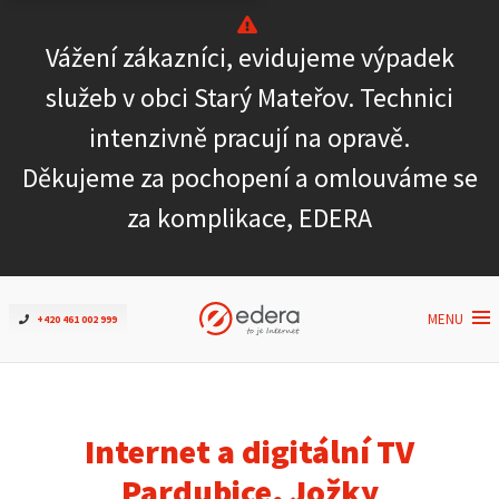
Vážení zákazníci, evidujeme výpadek
Ověřit dostupnost
služeb v obci Starý Mateřov. Technici
intenzivně pracují na opravě.
Internet
Děkujeme za pochopení a omlouváme se
ČEZNET TV
za komplikace, EDERA
Podpora
MENU
+420 461 002 999
Pro firmy
Kontakt
Internet a digitální TV
Pardubice, Jožky