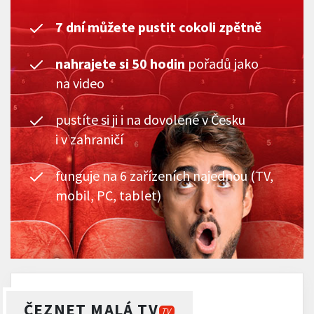
7 dní můžete pustit cokoli zpětně
nahrajete si 50 hodin
pořadů jako
na video
pustíte si ji i na dovolené v Česku
i v zahraničí
funguje na 6 zařízeních najednou (TV,
mobil, PC, tablet)
ČEZNET MALÁ TV
TV