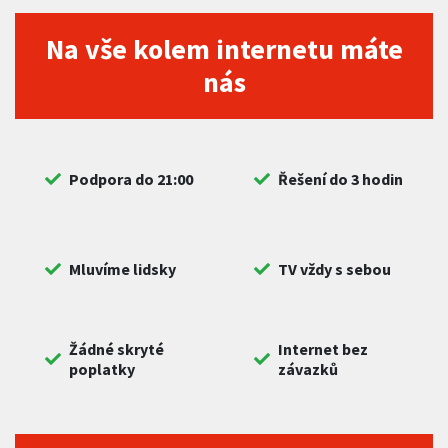
Na vše kolem internetu máte
nás
Podpora do 21:00
Řešení do 3 hodin
Mluvíme lidsky
TV vždy s sebou
Žádné skryté
Internet bez
poplatky
závazků