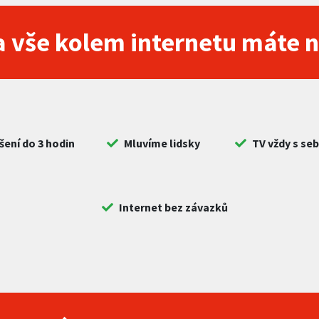
 vše kolem internetu máte 
šení do 3 hodin
Mluvíme lidsky
TV vždy s se
Internet bez závazků