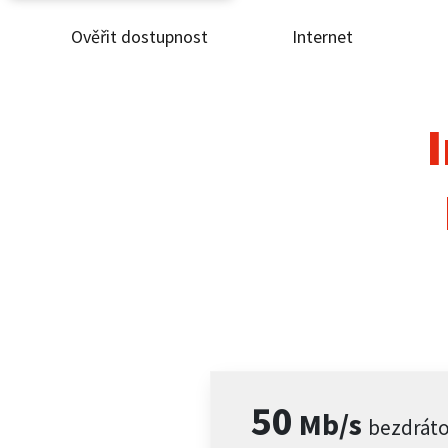
Ověřit dostupnost
Internet
Ověř
Inte
I
ČEZ
Pod
Pro 
Kont
50
Mb/s
bezdrát