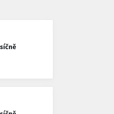
síčně
síčně