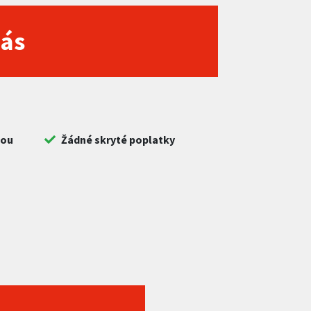
nás
bou
Žádné skryté poplatky