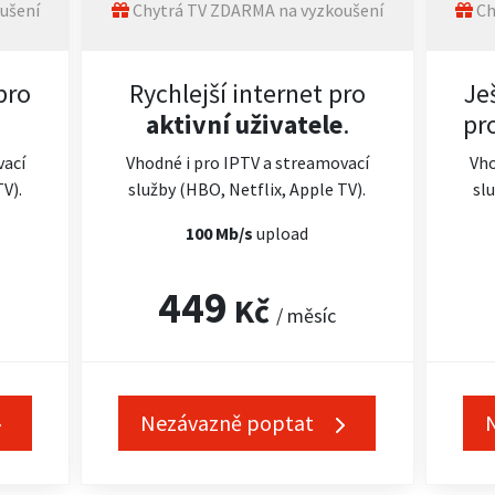
ušení
Chytrá TV ZDARMA na vyzkoušení
Ch
pro
Rychlejší internet pro
Je
aktivní uživatele
.
pr
vací
Vhodné i pro IPTV a streamovací
Vho
TV).
služby (HBO, Netflix, Apple TV).
slu
100 Mb/s
upload
449
Kč
/ měsíc
Nezávazně poptat