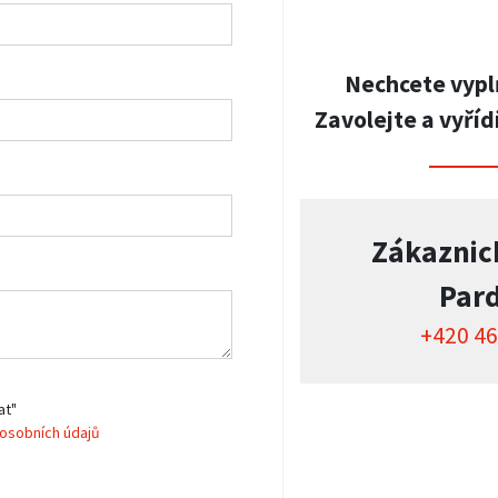
Nechcete vypl
Zavolejte a vyříd
Zákaznic
Par
+420 46
at"
osobních údajů