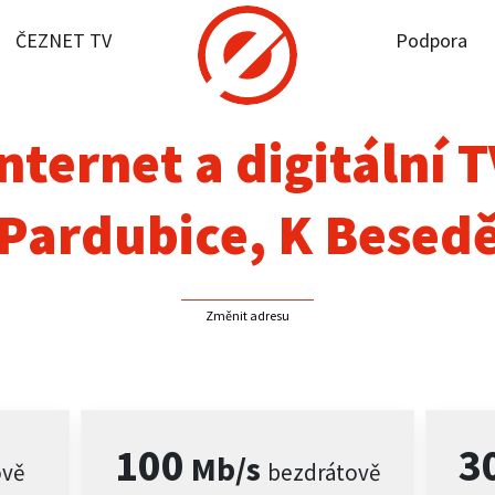
ČEZNET TV
Podpora
it dostupnost
rnet
nternet a digitální 
NET TV
Pardubice, K Besed
pora
Změnit adresu
firmy
akt
100
3
Mb/s
ově
bezdrátově