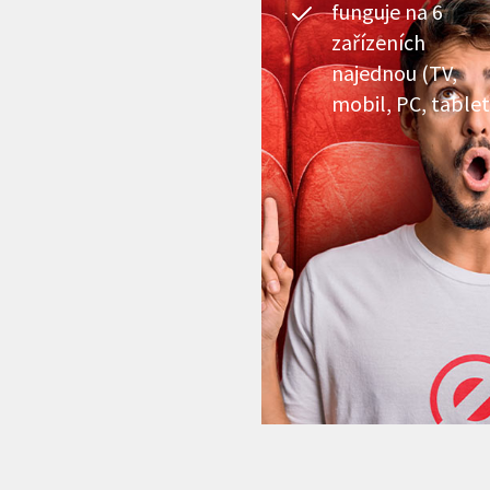
funguje na 6
zařízeních
najednou (TV,
mobil, PC, tablet