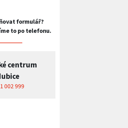
ňovat formulář?
íme to po telefonu.
ké centrum
dubice
1 002 999