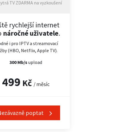
ytrá TV ZDARMA na vyzkoušení
ště rychlejší internet
o
náročné uživatele
.
dné i pro IPTV a streamovací
žby (HBO, Netflix, Apple TV).
300 Mb/s
upload
499
Kč
/ měsíc
Nezávazně poptat