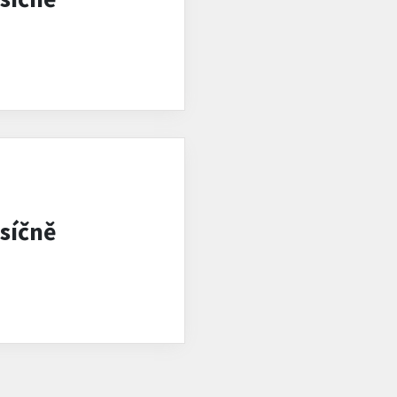
síčně