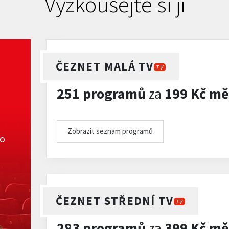
Vyzkoušejte si ji
ČEZNET MALÁ TV
TV
251 programů
za
199 Kč mě
Zobrazit seznam programů
ko
ČEZNET STŘEDNÍ TV
TV
283 programů
za
399 Kč mě