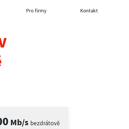
Pro firmy
Kontakt
TV
ě
00
Mb/s
bezdrátově