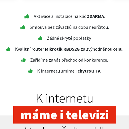
Aktivace a instalace na klíč
ZDARMA
.
Smlouva bez závazků na dobu neurčitou.
Žádné skryté poplatky.
Kvalitní router
Mikrotik RBD52G
za zvýhodněnou cenu.
Zařídíme za vás přechod od konkurence.
K internetu umíme i
chytrou TV
.
K internetu
máme i televizi