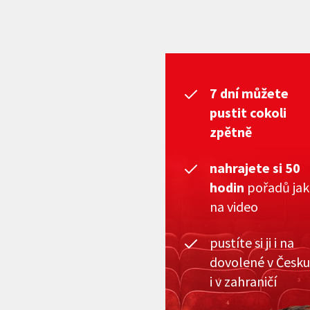
7 dní můžete
pustit cokoli
zpětně
nahrajete si 50
hodin
pořadů ja
na video
pustíte si ji i na
dovolené v Česku
i v zahraničí