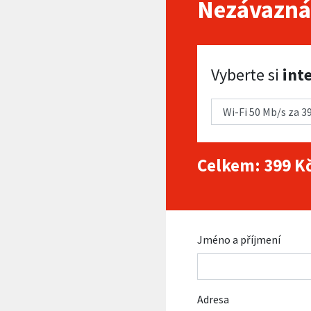
Nezávazná
Vyberte si internet
Vyberte si
int
Celkem:
399
Kč
Jméno a příjmení
Adresa