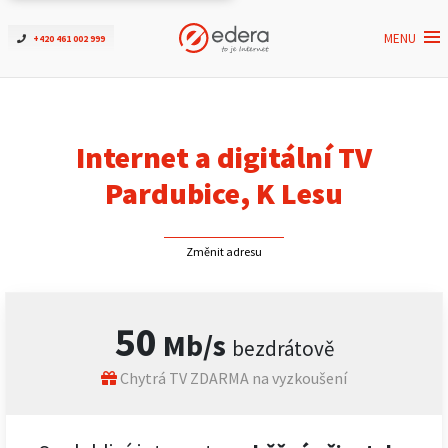
MENU
+420 461 002 999
Ověřit dostupnost
Internet
Internet a digitální TV
ČEZNET TV
Pardubice, K Lesu
Podpora
Změnit adresu
Pro firmy
50
Mb/s
bezdrátově
Kontakt
Chytrá TV ZDARMA na vyzkoušení