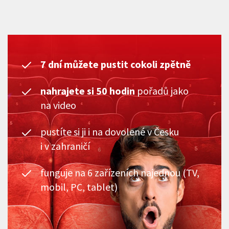
7 dní můžete pustit cokoli zpětně
nahrajete si 50 hodin
pořadů jako
na video
pustíte si ji i na dovolené v Česku
i v zahraničí
funguje na 6 zařízeních najednou (TV,
mobil, PC, tablet)