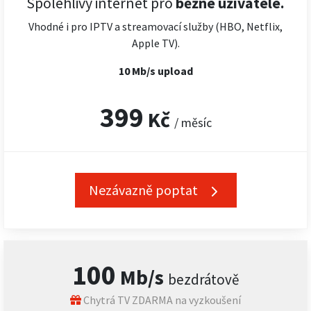
Spolehlivý internet pro
běžné uživatele.
Vhodné i pro IPTV a streamovací služby (HBO, Netflix,
Apple TV).
10 Mb/s upload
399
Kč
/ měsíc
Nezávazně poptat
100
Mb/s
bezdrátově
Chytrá TV ZDARMA na vyzkoušení