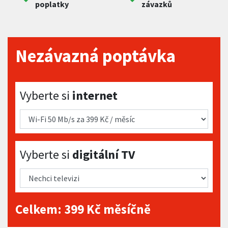
poplatky
závazků
Nezávazná poptávka
Vyberte si internet
Vyberte si
internet
Vyberte si digitální TV
Vyberte si
digitální TV
Celkem:
399
Kč měsíčně