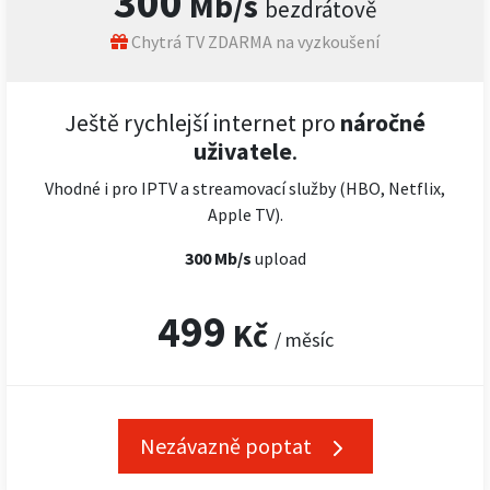
300
Mb/s
bezdrátově
Chytrá TV ZDARMA na vyzkoušení
Ještě rychlejší internet pro
náročné
uživatele
.
Vhodné i pro IPTV a streamovací služby (HBO, Netflix,
Apple TV).
300 Mb/s
upload
499
Kč
/ měsíc
Nezávazně poptat