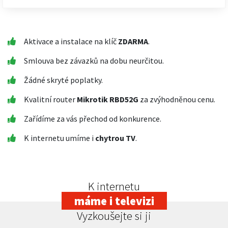
Aktivace a instalace na klíč
ZDARMA
.
Smlouva bez závazků na dobu neurčitou.
Žádné skryté poplatky.
Kvalitní router
Mikrotik RBD52G
za zvýhodněnou cenu.
Zařídíme za vás přechod od konkurence.
K internetu umíme i
chytrou TV
.
K internetu
máme i televizi
Vyzkoušejte si ji