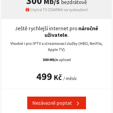
300
Mb/s
bezdrátově
Chytrá TV ZDARMA na vyzkoušení
Ještě rychlejší internet pro
náročné
uživatele
.
Vhodné i pro IPTV a streamovací služby (HBO, Netflix,
Apple TV).
300 Mb/s
upload
499
Kč
/ měsíc
Nezávazně poptat