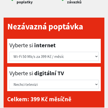
poplatky
závazků
Nezávazná poptávka
Vyberte si internet
Vyberte si
internet
Vyberte si digitální TV
Vyberte si
digitální TV
Celkem:
399
Kč měsíčně