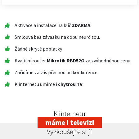
Aktivace a instalace na klíč
ZDARMA
.
Smlouva bez závazků na dobu neurčitou.
Žádné skryté poplatky.
Kvalitní router
Mikrotik RBD52G
za zvýhodněnou cenu.
Zařídíme za vás přechod od konkurence.
K internetu umíme i
chytrou TV
.
K internetu
máme i televizi
Vyzkoušejte si ji