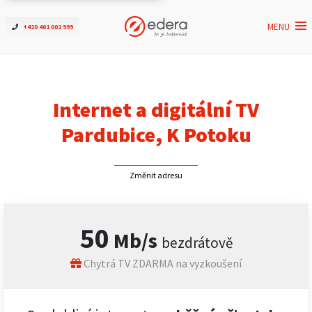
MENU
+420 461 002 999
Ověřit dostupnost
Internet
Internet a digitální TV
ČEZNET TV
Pardubice, K Potoku
Podpora
Změnit adresu
Pro firmy
50
Mb/s
bezdrátově
Kontakt
Chytrá TV ZDARMA na vyzkoušení