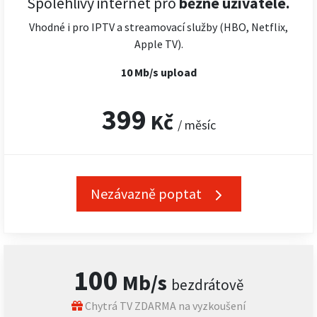
Spolehlivý internet pro
běžné uživatele.
Vhodné i pro IPTV a streamovací služby (HBO, Netflix,
Apple TV).
10 Mb/s upload
399
Kč
/ měsíc
Nezávazně poptat
100
Mb/s
bezdrátově
Chytrá TV ZDARMA na vyzkoušení