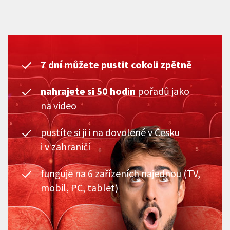
7 dní můžete pustit cokoli zpětně
nahrajete si 50 hodin
pořadů jako
na video
pustíte si ji i na dovolené v Česku
i v zahraničí
funguje na 6 zařízeních najednou (TV,
mobil, PC, tablet)